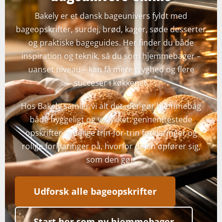
Bakely er et dansk bageunivers fyldt med
bageopskrifter, surdej, brød, kager, søde desserter
og praktiske bageguides. Her finder du både
inspiration og teknik, så du som hjemmebager –
uanset niveau – kan få mere tryghed og flere
succeser i køkkenet.
Hos Bakely samler vi alt det, der gør hjemmebag
både hyggeligt og vellykket: gennemtestede
opskrifter, tydelige trin-for-trin forklaringer og
rolige forklaringer på, hvorfor dejen opfører sig,
som den gør.
Udforsk alle bageopskrifter
Start her som ny hjemmebager