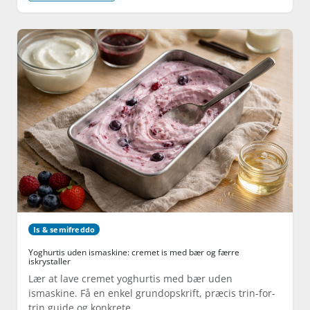
Is & semifreddo
Yoghurtis uden ismaskine: cremet is med bær og færre
iskrystaller
Lær at lave cremet yoghurtis med bær uden
ismaskine. Få en enkel grundopskrift, præcis trin-for-
trin guide og konkrete…