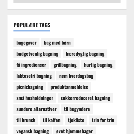
POPULÆRE TAGS
bagegaver
bag med børn
budgetvenlig bagning
bæredygtig bagning
få ingredienser
grillbagning
hurtig bagning
laktosefri bagning
nem hverdagsbag
picnicbagning
produktanmeldelse
små husholdninger
sukkerreduceret bagning
sundere alternativer
til begyndere
til brunch
til kaffen
tjekliste
trin for trin
vegansk bagning
øvet hjemmebager