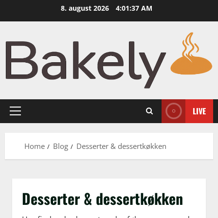
Skip
8. august 2026
4:01:38 AM
to
content
LIVE
Primary
Menu
Home
Blog
Desserter & dessertkøkken
Desserter & dessertkøkken