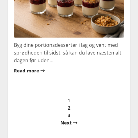
Byg dine portionsdesserter i lag og vent med
sprødheden til sidst, så kan du lave næsten alt
dagen før uden…
Read more →
Indlægsinddeling
1
2
3
Next →