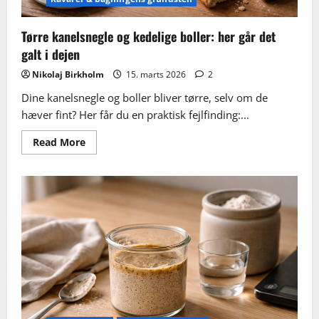
Tørre kanelsnegle og kedelige boller: her går det
galt i dejen
Nikolaj Birkholm
15. marts 2026
2
Dine kanelsnegle og boller bliver tørre, selv om de
hæver fint? Her får du en praktisk fejlfinding:...
Read
Read More
more
about
Tørre
kanelsnegle
og
kedelige
boller:
her
går
det
galt
i
dejen