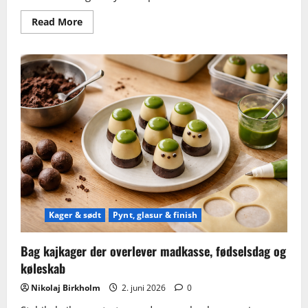
Read
Read More
more
about
Pizza
baguettes
–
sprøde
baguettes
med
pizzafyld
uden
tør
kant
Kager & sødt
Pynt, glasur & finish
Bag kajkager der overlever madkasse, fødselsdag og
køleskab
Nikolaj Birkholm
2. juni 2026
0