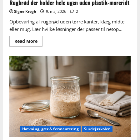
Rugbrød der holder hele ugen uden plastik-mareridt
Signe Krogh
9. maj 2026
2
Opbevaring af rugbrød uden tørre kanter, klæg midte
eller mug. Lær hvilke løsninger der passer til netop...
Read
Read More
more
about
Rugbrød
der
holder
hele
ugen
uden
plastik-
mareridt
Hævning, gær & fermentering
Surdejsskolen