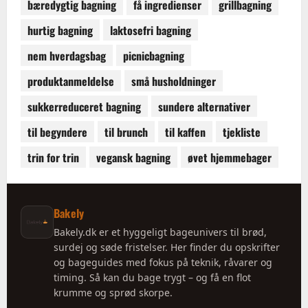
bæredygtig bagning
få ingredienser
grillbagning
hurtig bagning
laktosefri bagning
nem hverdagsbag
picnicbagning
produktanmeldelse
små husholdninger
sukkerreduceret bagning
sundere alternativer
til begyndere
til brunch
til kaffen
tjekliste
trin for trin
vegansk bagning
øvet hjemmebager
Bakely
Bakely.dk er et hyggeligt bageunivers til brød,
surdej og søde fristelser. Her finder du opskrifter
og bageguides med fokus på teknik, råvarer og
timing. Så kan du bage trygt – og få en flot
krumme og sprød skorpe.