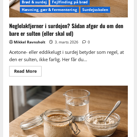
Brød & surdej
Fejlfinding på brød
Hævning, gær & fermentering
Surdejsskolen
Neglelakfjerner i surdejen? Sådan afgør du om den
bare er sulten (eller skal ud)
Mikkel Ravnsholt
3. marts 2026
0
Acetone- eller eddikelugt i surdej betyder som regel, at
den er sulten, ikke farlig. Her får du...
Read
Read More
more
about
Neglelakfjerner
i
surdejen?
Sådan
afgør
du
om
den
bare
er
sulten
(eller
skal