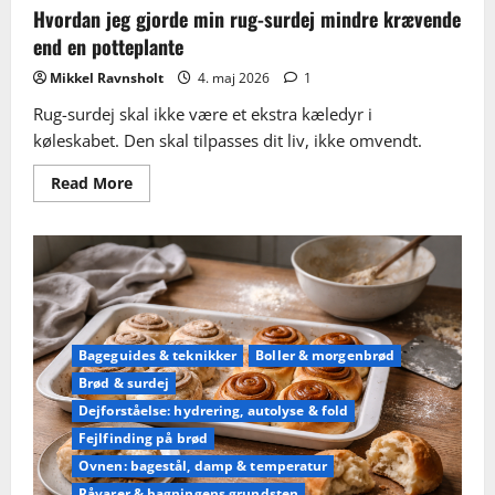
Hvordan jeg gjorde min rug-surdej mindre krævende
end en potteplante
Mikkel Ravnsholt
4. maj 2026
1
Rug-surdej skal ikke være et ekstra kæledyr i
køleskabet. Den skal tilpasses dit liv, ikke omvendt.
Read
Read More
more
about
Hvordan
jeg
gjorde
min
rug-
surdej
mindre
krævende
end
Bageguides & teknikker
Boller & morgenbrød
en
potteplante
Brød & surdej
Dejforståelse: hydrering, autolyse & fold
Fejlfinding på brød
Ovnen: bagestål, damp & temperatur
Råvarer & bagningens grundsten