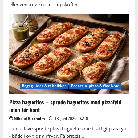
eller genbruge rester i opskrifter.
Bageguides & teknikker
Focaccia, pizza & fladbrød
Pizza baguettes – sprøde baguettes med pizzafyld
uden tør kant
Nikolaj Birkholm
13. juni 2026
0
Lær at lave sprøde pizza baguettes med saftigt pizzafyld
- både i ovn og airfryer. Få præcis...