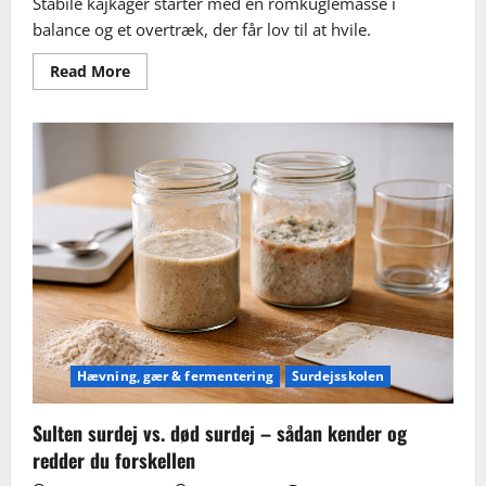
Stabile kajkager starter med en romkuglemasse i
balance og et overtræk, der får lov til at hvile.
Read
Read More
more
about
Bag
kajkager
der
overlever
madkasse,
fødselsdag
og
køleskab
Hævning, gær & fermentering
Surdejsskolen
Sulten surdej vs. død surdej – sådan kender og
redder du forskellen