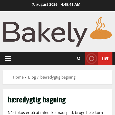
Skip
7. august 2026
4:45:42 AM
to
content
LIVE
Primary
Menu
Home
Blog
bæredygtig bagning
bæredygtig bagning
Når fokus er på at mindske madspild, bruge hele korn