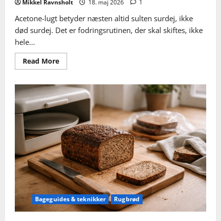
Mikkel Ravnsholt
18. maj 2026
1
Acetone-lugt betyder næsten altid sulten surdej, ikke
død surdej. Det er fodringsrutinen, der skal skiftes, ikke
hele...
Read
Read More
more
about
Sulten
surdej
vs.
død
surdej
–
sådan
kender
og
redder
du
forskellen
Bageguides & teknikker
Rugbrød