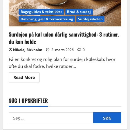
ud)
Bageguides & teknikker
Brød & surdej
Hævning, gær & fermentering
Surdejsskolen
Surdejen på køl uden dårlig samvittighed: 3 rutiner,
du kan holde
Nikolaj Birkholm
2. marts 2026
0
Få en konkret og rolig plan for surdej i køleskab: hvor
ofte du skal fodre, hvilke ratioer...
Read
Read More
more
about
Surdejen
på
køl
SØG I OPSKRIFTER
uden
dårlig
samvittighed:
3
Søg
rutiner,
du
efter:
kan
holde