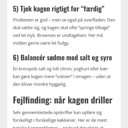
5) Tjek kagen rigtigt for “færdig”
Pindtesten er god – men se også på overfladen: Den
skal sætte sig, og kagen skal ofte “springe tilbage”
ved let tryk. Brownies er undtagelsen: Her må
midten gerne være let fudgy.
6) Balancér sødme med salt og syre
En knivspids salt og lidt citron, yoghurt eller bær
kan gøre kagen mere “voksen” i smagen – uden at
den bliver mindre hyggelig.
Fejlfinding: når kagen driller
Selv gennemtestede opskrifter kan opføre sig
forskelligt i forskellige køkkener. Her er de mest
typiske kageproblemer – og hvad der plejer at