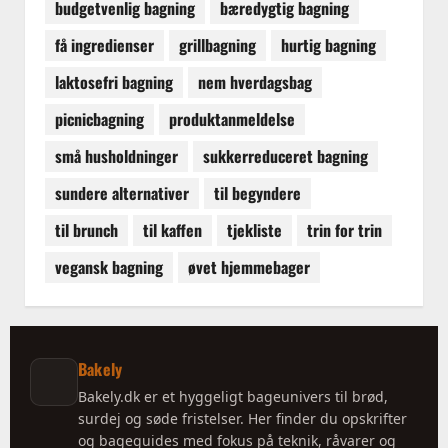
budgetvenlig bagning
bæredygtig bagning
få ingredienser
grillbagning
hurtig bagning
laktosefri bagning
nem hverdagsbag
picnicbagning
produktanmeldelse
små husholdninger
sukkerreduceret bagning
sundere alternativer
til begyndere
til brunch
til kaffen
tjekliste
trin for trin
vegansk bagning
øvet hjemmebager
Bakely
Bakely.dk er et hyggeligt bageunivers til brød,
surdej og søde fristelser. Her finder du opskrifter
og bageguides med fokus på teknik, råvarer og