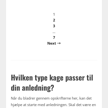
Indlægsinddeling
1
2
3
…
7
Next →
Hvilken type kage passer til
din anledning?
Når du bladrer gennem opskrifterne her, kan det
hjælpe at starte med anledningen. Skal det være en