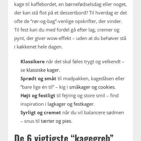
kage til kaffebordet, en børnefødselsdag eller noget,
der kan stå flot på et dessertbord? Til hverdag er det
ofte de “rør-og-bag”-venlige opskrifter, der vinder.
Til fest kan du med fordel gå efter lag, cremer og
pynt, der giver wow-effekt – uden at du behøver stå
i køkkenet hele dagen.
Klassikere
når det skal føles trygt og velkendt –
se
klassiske kager
.
Sprødt og småt
til madpakken, kagedåsen eller
“bare lige én til” – kig i
småkager og cookies
.
Højt og festligt
til fejring og store smil – find
inspiration i
lagkager og festkager
.
Syrligt og cremet
når du vil balancere sødmen
– snus til
tærter og pies
.
De 6 vigtigste “kagegreb”