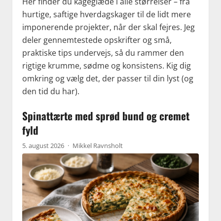
Her finder du kageglæde i alle størrelser – fra
hurtige, saftige hverdagskager til de lidt mere
imponerende projekter, når der skal fejres. Jeg
deler gennemtestede opskrifter og små,
praktiske tips undervejs, så du rammer den
rigtige krumme, sødme og konsistens. Kig dig
omkring og vælg det, der passer til din lyst (og
den tid du har).
Spinattærte med sprød bund og cremet
fyld
5. august 2026
·
Mikkel Ravnsholt