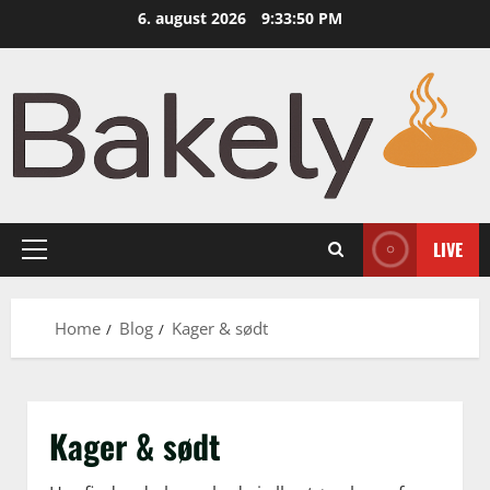
Skip
6. august 2026
9:33:52 PM
to
content
LIVE
Primary
Menu
Home
Blog
Kager & sødt
Kager & sødt