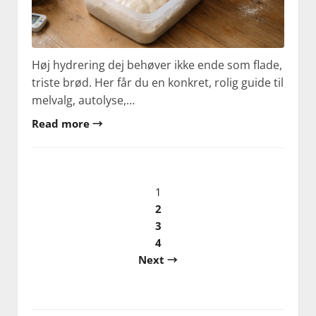
Høj hydrering dej behøver ikke ende som flade,
triste brød. Her får du en konkret, rolig guide til
melvalg, autolyse,…
Read more →
Indlægsinddeling
1
2
3
4
Next →