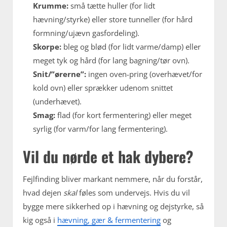
Krumme:
små tætte huller (for lidt
hævning/styrke) eller store tunneller (for hård
formning/ujævn gasfordeling).
Skorpe:
bleg og blød (for lidt varme/damp) eller
meget tyk og hård (for lang bagning/tør ovn).
Snit/”ørerne”:
ingen oven-pring (overhævet/for
kold ovn) eller sprækker udenom snittet
(underhævet).
Smag:
flad (for kort fermentering) eller meget
syrlig (for varm/for lang fermentering).
Vil du nørde et hak dybere?
Fejlfinding bliver markant nemmere, når du forstår,
hvad dejen
skal
føles som undervejs. Hvis du vil
bygge mere sikkerhed op i hævning og dejstyrke, så
kig også i
hævning, gær & fermentering
og