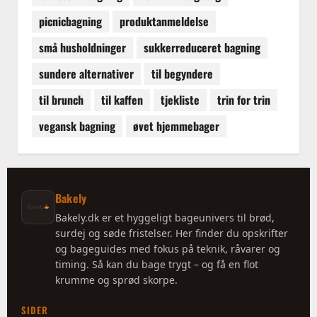
picnicbagning
produktanmeldelse
små husholdninger
sukkerreduceret bagning
sundere alternativer
til begyndere
til brunch
til kaffen
tjekliste
trin for trin
vegansk bagning
øvet hjemmebager
Bakely
Bakely.dk er et hyggeligt bageunivers til brød,
surdej og søde fristelser. Her finder du opskrifter
og bageguides med fokus på teknik, råvarer og
timing. Så kan du bage trygt – og få en flot
krumme og sprød skorpe.
SIDER