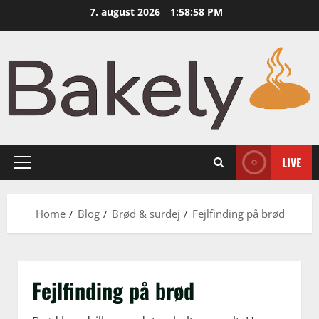
Skip
7. august 2026
1:59:00 PM
to
content
LIVE
Primary
Menu
Home
Blog
Brød & surdej
Fejlfinding på brød
Fejlfinding på brød