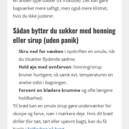
en anden type sukker (fx fruktose). Det kan gøre
bagværket mere saftigt, men også mere klistret,
hvis du ikke justerer.
Sådan bytter du sukker med honning
eller sirup (uden panik)
Skru ned for væsken
i opskriften en smule, når
du tilsætter flydende sødme.
Hold øje med ovnfarven
: honning/sirup
bruner hurtigere, så sænk evt. temperaturen en
anelse sidst i bagningen.
Forvent en blødere krumme
og ofte længere
holdbarhed.
Til brød kan en smule sirup gøre underværker for
skorpe og farve, især i mørkere deje. Hvis dit brød
driller (for tæt, tørt eller ujævnt bagt), kan du få
hjælp i
fejlfinding på brød
.