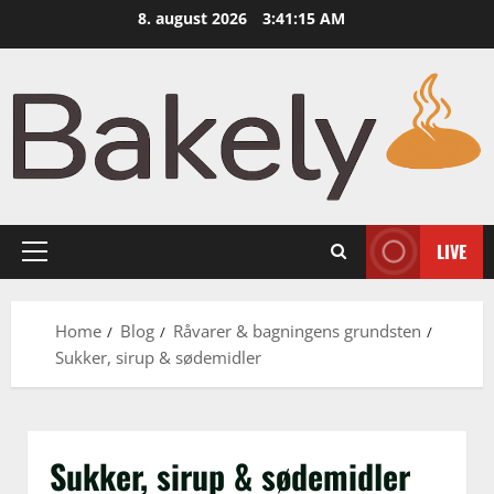
Skip
8. august 2026
3:41:16 AM
to
content
LIVE
Primary
Menu
Home
Blog
Råvarer & bagningens grundsten
Sukker, sirup & sødemidler
Sukker, sirup & sødemidler