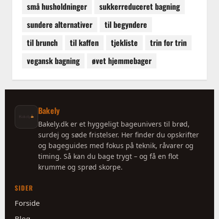
små husholdninger
sukkerreduceret bagning
sundere alternativer
til begyndere
til brunch
til kaffen
tjekliste
trin for trin
vegansk bagning
øvet hjemmebager
Bakely
Bakely.dk er et hyggeligt bageunivers til brød,
surdej og søde fristelser. Her finder du opskrifter
og bageguides med fokus på teknik, råvarer og
timing. Så kan du bage trygt – og få en flot
krumme og sprød skorpe.
SIDER
Forside
Blog