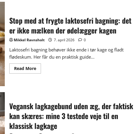
dadler
og
squash
–
Stop med at frygte laktosefri bagning: det
svampet,
sundere
kage
er ikke mælken der ødelægger kagen
uden
tør
krumme
Mikkel Ravnsholt
7. april 2026
0
Laktosefri bagning behøver ikke ende i tør kage og fladt
flødeskum. Her får du en praktisk guide...
Read
Read More
more
about
Stop
med
at
frygte
laktosefri
bagning:
Vegansk lagkagebund uden æg, der faktisk
det
er
kan skæres: mine 3 testede veje til en
ikke
mælken
der
klassisk lagkage
ødelægger
kagen