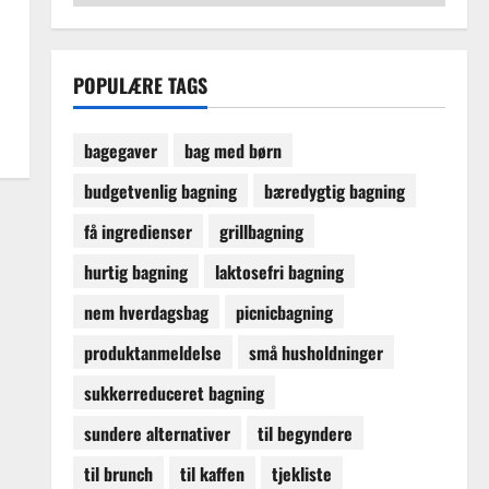
POPULÆRE TAGS
bagegaver
bag med børn
budgetvenlig bagning
bæredygtig bagning
få ingredienser
grillbagning
hurtig bagning
laktosefri bagning
nem hverdagsbag
picnicbagning
produktanmeldelse
små husholdninger
sukkerreduceret bagning
sundere alternativer
til begyndere
til brunch
til kaffen
tjekliste