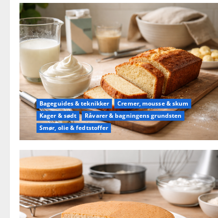
Bageguides & teknikker
Cremer, mousse & skum
Kager & sødt
Råvarer & bagningens grundsten
Smør, olie & fedtstoffer