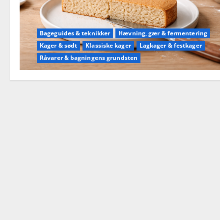
Bageguides & teknikker
Hævning, gær & fermentering
Kager & sødt
Klassiske kager
Lagkager & festkager
Råvarer & bagningens grundsten