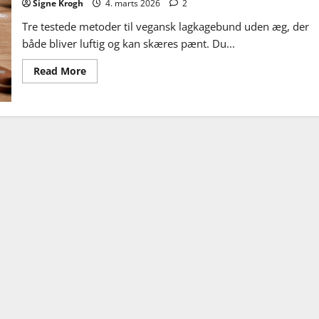
Signe Krogh
4. marts 2026
2
Tre testede metoder til vegansk lagkagebund uden æg, der
både bliver luftig og kan skæres pænt. Du...
Read
Read More
more
about
Vegansk
lagkagebund
uden
æg,
der
faktisk
kan
skæres:
mine
3
testede
veje
til
en
klassisk
lagkage