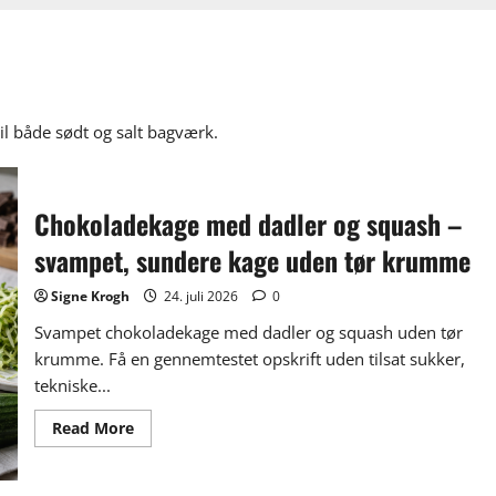
til både sødt og salt bagværk.
Chokoladekage med dadler og squash –
svampet, sundere kage uden tør krumme
Signe Krogh
24. juli 2026
0
Svampet chokoladekage med dadler og squash uden tør
krumme. Få en gennemtestet opskrift uden tilsat sukker,
tekniske...
Read
Read More
more
about
Chokoladekage
med