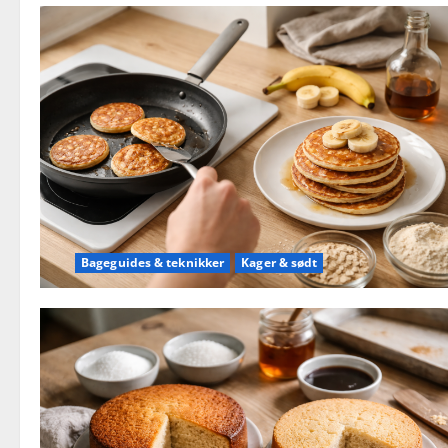
Bageguides & teknikker
Kager & sødt