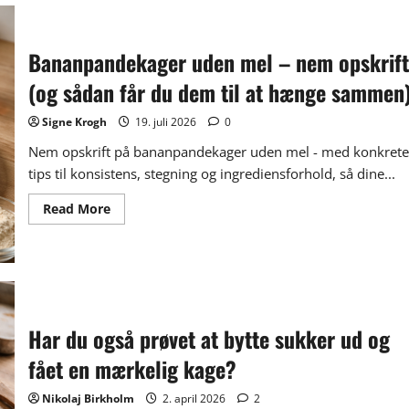
dadler
og
squash
–
Bananpandekager uden mel – nem opskrift
svampet,
sundere
kage
(og sådan får du dem til at hænge sammen
uden
tør
krumme
Signe Krogh
19. juli 2026
0
Nem opskrift på bananpandekager uden mel - med konkrete
tips til konsistens, stegning og ingrediensforhold, så dine...
Read
Read More
more
about
Bananpandekager
uden
mel
–
nem
opskrift
(og
Har du også prøvet at bytte sukker ud og
sådan
får
fået en mærkelig kage?
du
dem
til
Nikolaj Birkholm
2. april 2026
2
at