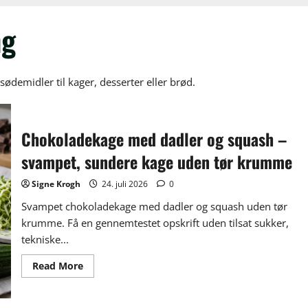
ng
sødemidler til kager, desserter eller brød.
Chokoladekage med dadler og squash –
svampet, sundere kage uden tør krumme
Signe Krogh
24. juli 2026
0
Svampet chokoladekage med dadler og squash uden tør
krumme. Få en gennemtestet opskrift uden tilsat sukker,
tekniske...
Read
Read More
more
about
Chokoladekage
med