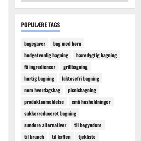
POPULÆRE TAGS
bagegaver
bag med børn
budgetvenlig bagning
bæredygtig bagning
få ingredienser
grillbagning
hurtig bagning
laktosefri bagning
nem hverdagsbag
picnicbagning
produktanmeldelse
små husholdninger
sukkerreduceret bagning
sundere alternativer
til begyndere
til brunch
til kaffen
tjekliste