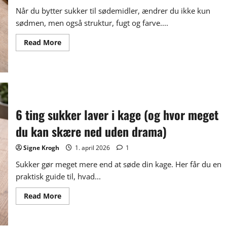
hænge
sammen)
Når du bytter sukker til sødemidler, ændrer du ikke kun
sødmen, men også struktur, fugt og farve....
Read
Read More
more
about
Har
du
også
prøvet
at
bytte
sukker
6 ting sukker laver i kage (og hvor meget
ud
og
du kan skære ned uden drama)
fået
en
mærkelig
Signe Krogh
1. april 2026
1
kage?
Sukker gør meget mere end at søde din kage. Her får du en
praktisk guide til, hvad...
Read
Read More
more
about
6
ting