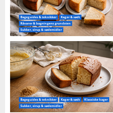
Bageguides & teknikker
Kager & sødt
Råvarer & bagningens grundsten
Sukker, sirup & sødemidler
Bageguides & teknikker
Kager & sødt
Klassiske kager
Sukker, sirup & sødemidler