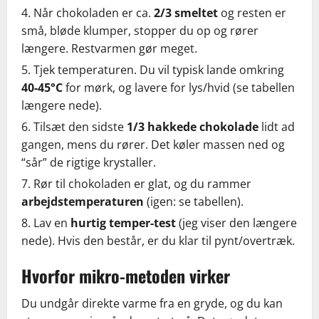
Når chokoladen er ca.
2/3 smeltet
og resten er
små, bløde klumper, stopper du op og rører
længere. Restvarmen gør meget.
Tjek temperaturen. Du vil typisk lande omkring
40-45°C
for mørk, og lavere for lys/hvid (se tabellen
længere nede).
Tilsæt den sidste
1/3 hakkede chokolade
lidt ad
gangen, mens du rører. Det køler massen ned og
“sår” de rigtige krystaller.
Rør til chokoladen er glat, og du rammer
arbejdstemperaturen
(igen: se tabellen).
Lav en
hurtig temper-test
(jeg viser den længere
nede). Hvis den består, er du klar til pynt/overtræk.
Hvorfor mikro-metoden virker
Du undgår direkte varme fra en gryde, og du kan