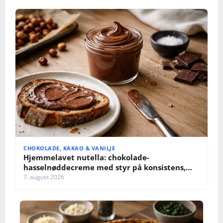
CHOKOLADE, KAKAO & VANILJE
Hjemmelavet nutella: chokolade-
hasselnøddecreme med styr på konsistens,
sødme og opbevaring
7. august 2026