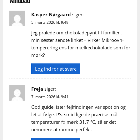
vandbad
”
g
Kasper Nørgaard
siger:
a
5. marts 2026 kl. 9:49
t
jeg pralede om chokoladepynt til familien,
min søster sendte linket – virker Mikroovn-
i
temperering ens for mælkechokolade som for
mørk?
o
Log ind for at svare
n
Freja
siger:
7. marts 2026 kl. 9:41
God guide, især fejlfindingen var spot on og
let at følge. PS: smid lige de præcise mål-
temperaturer fx mørk 31.7 °C, så er det
nemmere at ramme perfekt.