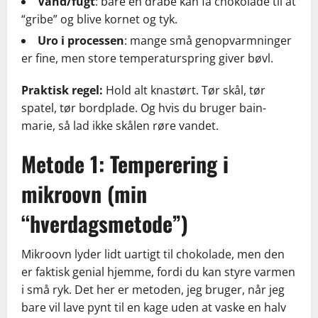
Vand/fugt
: bare en dråbe kan få chokolade til at
“gribe” og blive kornet og tyk.
Uro i processen
: mange små genopvarmninger
er fine, men store temperaturspring giver bøvl.
Praktisk regel:
Hold alt knastørt. Tør skål, tør
spatel, tør bordplade. Og hvis du bruger bain-
marie, så lad ikke skålen røre vandet.
Metode 1: Temperering i
mikroovn (min
“hverdagsmetode”)
Mikroovn lyder lidt uartigt til chokolade, men den
er faktisk genial hjemme, fordi du kan styre varmen
i små ryk. Det her er metoden, jeg bruger, når jeg
bare vil lave pynt til en kage uden at vaske en halv