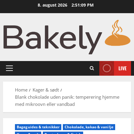
Skip
8. august 2026
2:51:11 PM
to
content
LIVE
Primary
Menu
Home
Kager & sødt
Blank chokolade uden panik: temperering hjemme
med mikroovn eller vandbad
Bageguides & teknikker
Chokolade, kakao & vanilje