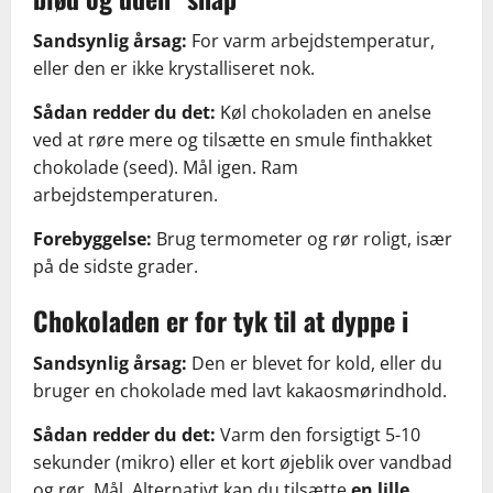
Sandsynlig årsag:
For varm arbejdstemperatur,
eller den er ikke krystalliseret nok.
Sådan redder du det:
Køl chokoladen en anelse
ved at røre mere og tilsætte en smule finthakket
chokolade (seed). Mål igen. Ram
arbejdstemperaturen.
Forebyggelse:
Brug termometer og rør roligt, især
på de sidste grader.
Chokoladen er for tyk til at dyppe i
Sandsynlig årsag:
Den er blevet for kold, eller du
bruger en chokolade med lavt kakaosmørindhold.
Sådan redder du det:
Varm den forsigtigt 5-10
sekunder (mikro) eller et kort øjeblik over vandbad
og rør. Mål. Alternativt kan du tilsætte
en lille