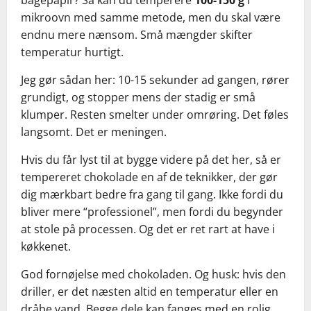
bagepapir? Så kan du temperere
100-150 g
i
mikroovn med samme metode, men du skal være
endnu mere nænsom. Små mængder skifter
temperatur hurtigt.
Jeg gør sådan her: 10-15 sekunder ad gangen, rører
grundigt, og stopper mens der stadig er små
klumper. Resten smelter under omrøring. Det føles
langsomt. Det er meningen.
Hvis du får lyst til at bygge videre på det her, så er
tempereret chokolade en af de teknikker, der gør
dig mærkbart bedre fra gang til gang. Ikke fordi du
bliver mere “professionel”, men fordi du begynder
at stole på processen. Og det er ret rart at have i
køkkenet.
God fornøjelse med chokoladen. Og husk: hvis den
driller, er det næsten altid en temperatur eller en
dråbe vand. Begge dele kan fanges med en rolig