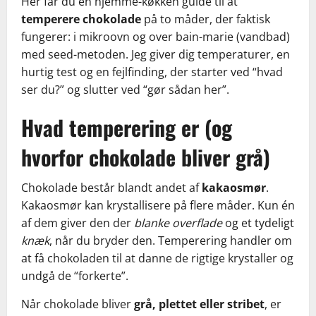
Her får du en hjemme-køkken guide til at
temperere chokolade
på to måder, der faktisk
fungerer: i mikroovn og over bain-marie (vandbad)
med seed-metoden. Jeg giver dig temperaturer, en
hurtig test og en fejlfinding, der starter ved “hvad
ser du?” og slutter ved “gør sådan her”.
Hvad temperering er (og
hvorfor chokolade bliver grå)
Chokolade består blandt andet af
kakaosmør
.
Kakaosmør kan krystallisere på flere måder. Kun én
af dem giver den der
blanke overflade
og et tydeligt
knæk
, når du bryder den. Temperering handler om
at få chokoladen til at danne de rigtige krystaller og
undgå de “forkerte”.
Når chokolade bliver
grå, plettet eller stribet
, er