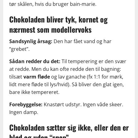
tør skålen, hvis du bruger bain-marie.
Chokoladen bliver tyk, kornet og
nærmest som modellervoks
Sandsynlig årsag:
Den har fået vand og har
“grebet”.
Sådan redder du det:
Til temperering er den svær
at redde. Men du kan ofte redde den til bagning:
tilsæt
varm fløde
og lav ganache (fx 1:1 for mørk,
lidt mere fløde til lys/hvid). Så bliver den glat igen,
bare ikke tempereret.
Forebyggelse:
Knastørt udstyr. Ingen våde skeer.
Ingen damp.
Chokoladen sætter sig ikke, eller den er
blød og uden “snap”