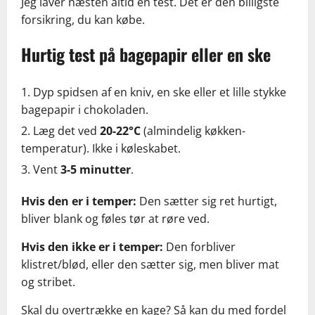
Jeg laver næsten altid en test. Det er den billigste
forsikring, du kan købe.
Hurtig test på bagepapir eller en ske
Dyp spidsen af en kniv, en ske eller et lille stykke
bagepapir i chokoladen.
Læg det ved
20-22°C
(almindelig køkken-
temperatur). Ikke i køleskabet.
Vent
3-5 minutter
.
Hvis den er i temper:
Den sætter sig ret hurtigt,
bliver blank og føles tør at røre ved.
Hvis den ikke er i temper:
Den forbliver
klistret/blød, eller den sætter sig, men bliver mat
og stribet.
Skal du overtrække en kage? Så kan du med fordel