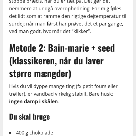
stoppe præcis, når du er tæt på. Det gør det
nemmere at undgå overophedning. For mig føles
det lidt som at ramme den rigtige dejtemperatur til
surdej: når man først har prøvet det et par gange,
ved man godt, hvornår det “klikker”.
Metode 2: Bain-marie + seed
(klassikeren, når du laver
større mængder)
Hvis du vil dyppe mange ting (fx petit fours eller
trøfler), er vandbad virkelig stabilt. Bare husk:
ingen damp i skålen
.
Du skal bruge
400 g chokolade