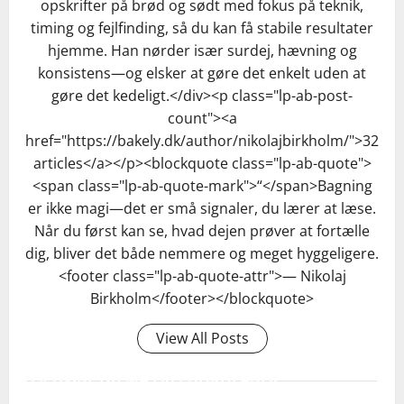
opskrifter på brød og sødt med fokus på teknik,
timing og fejlfinding, så du kan få stabile resultater
hjemme. Han nørder især surdej, hævning og
konsistens—og elsker at gøre det enkelt uden at
gøre det kedeligt.</div><p class="lp-ab-post-
count"><a
href="https://bakely.dk/author/nikolajbirkholm/">32
articles</a></p><blockquote class="lp-ab-quote">
<span class="lp-ab-quote-mark">“</span>Bagning
er ikke magi—det er små signaler, du lærer at læse.
Når du først kan se, hvad dejen prøver at fortælle
dig, bliver det både nemmere og meget hyggeligere.
<footer class="lp-ab-quote-attr">— Nikolaj
Birkholm</footer></blockquote>
View All Posts
ER HVIDE OG MÆLKECHOKOLADER
SVÆRERE AT TEMPERERE END MØRK