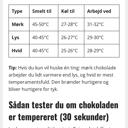
Type
Smelt til
Køl til
Arbejd ved
Mørk
45-50°C
27-28°C
31-32°C
Lys
40-45°C
26-27°C
29-30°C
Hvid
40-45°C
25-26°C
28-29°C
Tip:
Hvis du kun vil huske én ting: mørk chokolade
arbejder du lidt varmere end lys, og hvid er mest
temperamentsfuld. Den brænder hurtigere og
bliver hurtigere for tyk.
Sådan tester du om chokoladen
er tempereret (30 sekunder)