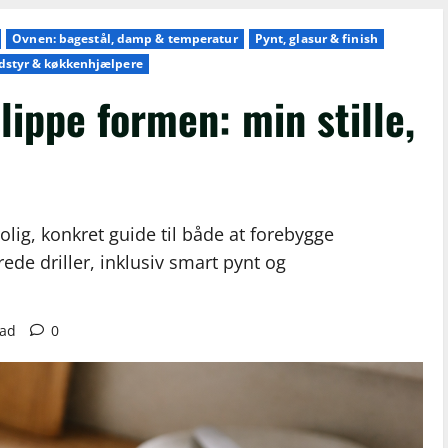
Ovnen: bagestål, damp & temperatur
Pynt, glasur & finish
dstyr & køkkenhjælpere
lippe formen: min stille,
olig, konkret guide til både at forebygge
ede driller, inklusiv smart pynt og
ead
0