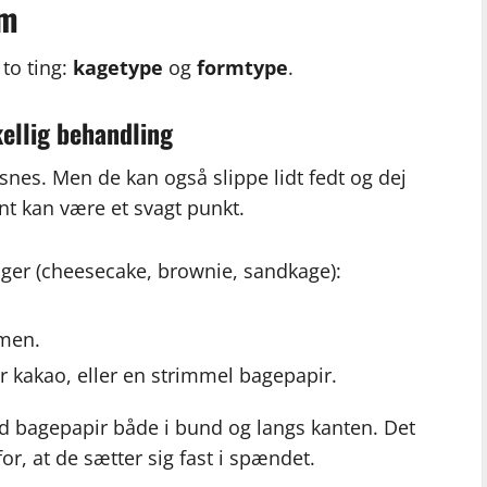
rm
to ting:
kagetype
og
formtype
.
ellig behandling
snes. Men de kan også slippe lidt fedt og dej
t kan være et svagt punkt.
kager (cheesecake, brownie, sandkage):
rmen.
er kakao, eller en strimmel bagepapir.
id bagepapir både i bund og langs kanten. Det
or, at de sætter sig fast i spændet.