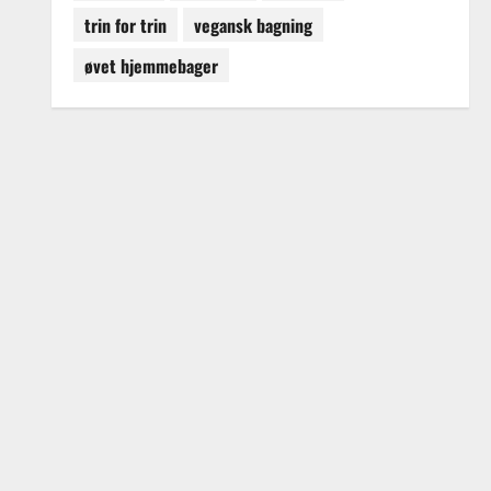
trin for trin
vegansk bagning
øvet hjemmebager