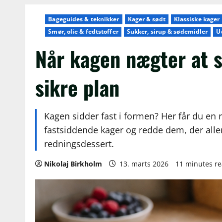
Bageguides & teknikker
Kager & sødt
Klassiske kager
Smør, olie & fedtstoffer
Sukker, sirup & sødemidler
U
Når kagen nægter at s
sikre plan
Kagen sidder fast i formen? Her får du en r
fastsiddende kager og redde dem, der aller
redningsdessert.
Nikolaj Birkholm
13. marts 2026
11 minutes r