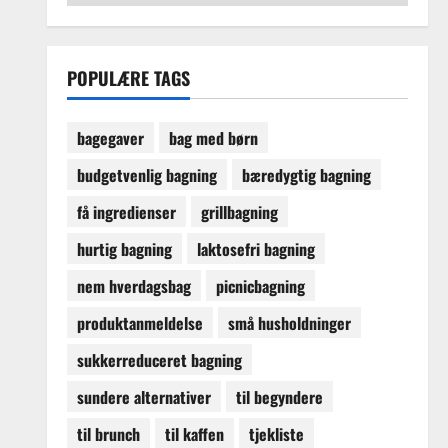
POPULÆRE TAGS
bagegaver
bag med børn
budgetvenlig bagning
bæredygtig bagning
få ingredienser
grillbagning
hurtig bagning
laktosefri bagning
nem hverdagsbag
picnicbagning
produktanmeldelse
små husholdninger
sukkerreduceret bagning
sundere alternativer
til begyndere
til brunch
til kaffen
tjekliste