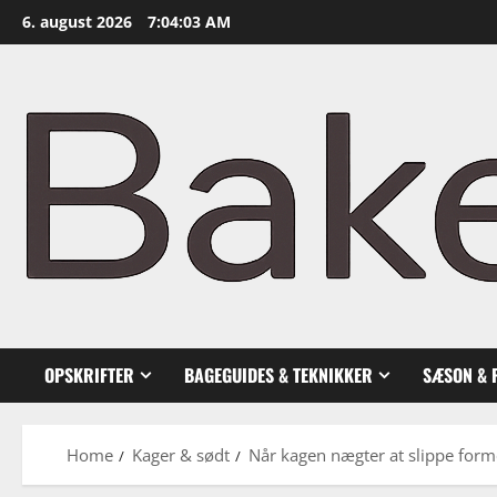
Skip
6. august 2026
7:04:05 AM
to
content
OPSKRIFTER
BAGEGUIDES & TEKNIKKER
SÆSON & 
Home
Kager & sødt
Når kagen nægter at slippe formen