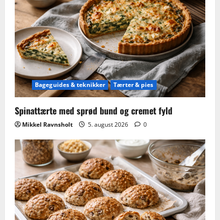
Bageguides & teknikker
Tærter & pies
Spinattærte med sprød bund og cremet fyld
Mikkel Ravnsholt
5. august 2026
0