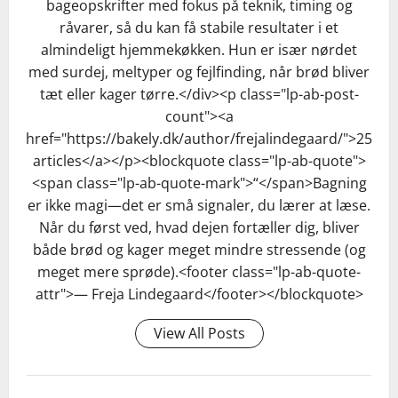
bageopskrifter med fokus på teknik, timing og
råvarer, så du kan få stabile resultater i et
almindeligt hjemmekøkken. Hun er især nørdet
med surdej, meltyper og fejlfinding, når brød bliver
tæt eller kager tørre.</div><p class="lp-ab-post-
count"><a
href="https://bakely.dk/author/frejalindegaard/">25
articles</a></p><blockquote class="lp-ab-quote">
<span class="lp-ab-quote-mark">“</span>Bagning
er ikke magi—det er små signaler, du lærer at læse.
Når du først ved, hvad dejen fortæller dig, bliver
både brød og kager meget mindre stressende (og
meget mere sprøde).<footer class="lp-ab-quote-
attr">— Freja Lindegaard</footer></blockquote>
View All Posts
HVOR DYBT SKAL JEG EGENTLIG SKÆRE?