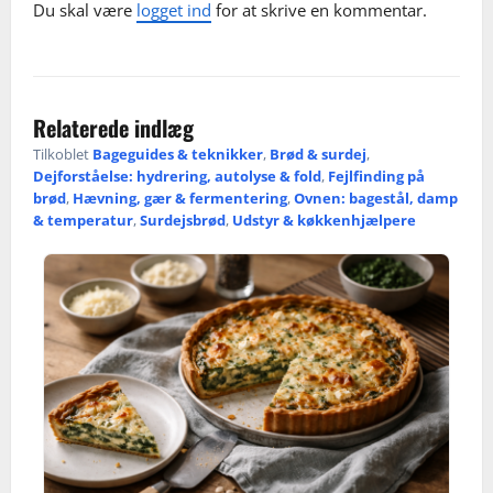
Du skal være
logget ind
for at skrive en kommentar.
i
g
a
Relaterede indlæg
t
Tilkoblet
Bageguides & teknikker
,
Brød & surdej
,
Dejforståelse: hydrering, autolyse & fold
,
Fejlfinding på
i
brød
,
Hævning, gær & fermentering
,
Ovnen: bagestål, damp
& temperatur
,
Surdejsbrød
,
Udstyr & køkkenhjælpere
o
n