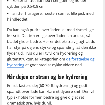
korter snittet lidt ned i længden og holder
dybden på 0,5-0,8 cm
snitter hurtigere, næsten som et lille pisk med
håndleddet
Du kan også pudre overfladen let med rismel lige
før snit. Det tørrer lige overfladen en anelse, så
bladet glider bedre. Her er det ekstra vigtigt, at du
har styr på dejens styrke og spænding, så den ikke
flyder ud. Hvis du er i tvivl om hydrering og
glutenstruktur, er kategorien om
dejforståelse og
hydrering
et godt sted at dykke videre ned.
Når dejen er stram og lav hydrering
En lidt fastere dej (60-70 % hydrering) og godt
spændt overflade kan klare et dybere snit. Den vil
typisk holde formen bedre og give dig et ret
dramatisk øre, hvis du vil.