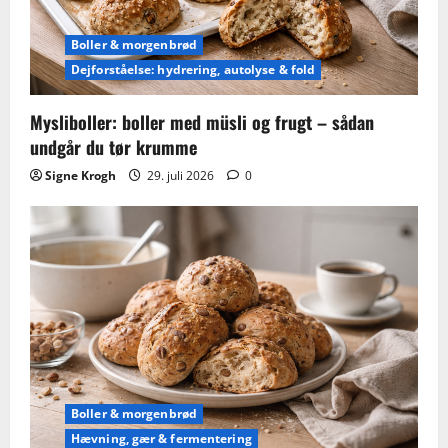
Boller & morgenbrød
Dejforståelse: hydrering, autolyse & fold
Mysliboller: boller med müsli og frugt – sådan
undgår du tør krumme
Signe Krogh
29. juli 2026
0
Boller & morgenbrød
Hævning, gær & fermentering