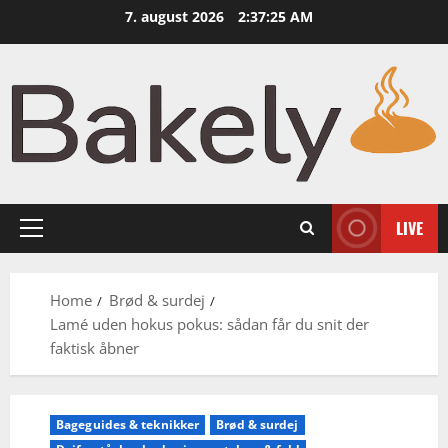
Skip
7. august 2026
2:37:26 AM
to
content
LIVE
Primary
Menu
Home
Brød & surdej
Lamé uden hokus pokus: sådan får du snit der
faktisk åbner
Bageguides & teknikker
Brød & surdej