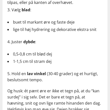
tilpas, eller på kanten af overhævet.
Vælg
blad
:
buet til markant øre og faste deje
lige til høj hydrering og dekorative ekstra snit
Juster
dybde
:
0,5-0,8 cm til blød dej
1-1,5 cm til stram dej
Hold en
lav vinkel
(30-40 grader) og et hurtigt,
beslutsomt tempo.
Og husk: ét pænt øre er ikke et tegn på, at du “kan
surdej” i sig selv. Det er bare et tegn på, at
hævning, snit og ovn lige ramte hinanden den dag.
Heldigvis kan man øve sig. Dejen brokker sig