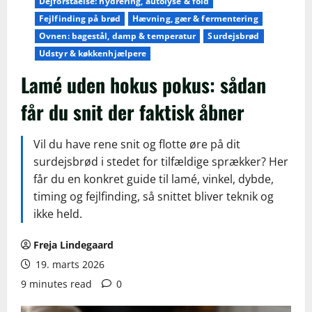
Dejforståelse: hydrering, autolyse & fold
Fejlfinding på brød
Hævning, gær & fermentering
Ovnen: bagestål, damp & temperatur
Surdejsbrød
Udstyr & køkkenhjælpere
Lamé uden hokus pokus: sådan
får du snit der faktisk åbner
Vil du have rene snit og flotte øre på dit
surdejsbrød i stedet for tilfældige sprækker? Her
får du en konkret guide til lamé, vinkel, dybde,
timing og fejlfinding, så snittet bliver teknik og
ikke held.
Freja Lindegaard
19. marts 2026
9 minutes read
0