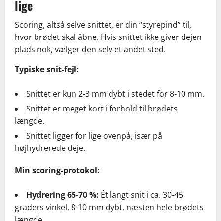
lige
Scoring, altså selve snittet, er din “styrepind” til,
hvor brødet skal åbne. Hvis snittet ikke giver dejen
plads nok, vælger den selv et andet sted.
Typiske snit-fejl:
Snittet er kun 2-3 mm dybt i stedet for 8-10 mm.
Snittet er meget kort i forhold til brødets
længde.
Snittet ligger for lige ovenpå, især på
højhydrerede deje.
Min scoring-protokol:
Hydrering 65-70 %:
Ét langt snit i ca. 30-45
graders vinkel, 8-10 mm dybt, næsten hele brødets
længde.