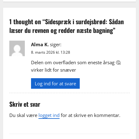
a
v
1 thought on “
Sidespræk i surdejsbrød: Sådan
læser du revnen og redder næste bagning
”
i
g
Alma K.
siger:
8. marts 2026 kl. 13:28
a
Delen om overfladen som eneste årsag 🤔
t
virker lidt for snæver
i
Log ind for at svare
o
Skriv et svar
n
Du skal være
logget ind
for at skrive en kommentar.