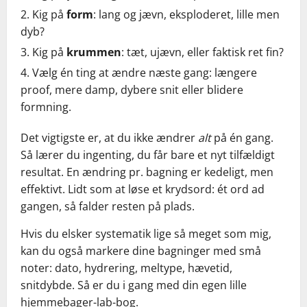
Kig på
form
: lang og jævn, eksploderet, lille men
dyb?
Kig på
krummen
: tæt, ujævn, eller faktisk ret fin?
Vælg én ting at ændre næste gang: længere
proof, mere damp, dybere snit eller blidere
formning.
Det vigtigste er, at du ikke ændrer
alt
på én gang.
Så lærer du ingenting, du får bare et nyt tilfældigt
resultat. En ændring pr. bagning er kedeligt, men
effektivt. Lidt som at løse et krydsord: ét ord ad
gangen, så falder resten på plads.
Hvis du elsker systematik lige så meget som mig,
kan du også markere dine bagninger med små
noter: dato, hydrering, meltype, hævetid,
snitdybde. Så er du i gang med din egen lille
hjemmebager-lab-bog.