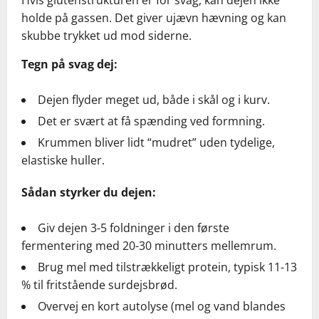
Hvis glutenstrukturen er for svag, kan dejen ikke
holde på gassen. Det giver ujævn hævning og kan
skubbe trykket ud mod siderne.
Tegn på svag dej:
Dejen flyder meget ud, både i skål og i kurv.
Det er svært at få spænding ved formning.
Krummen bliver lidt “mudret” uden tydelige,
elastiske huller.
Sådan styrker du dejen:
Giv dejen 3-5 foldninger i den første
fermentering med 20-30 minutters mellemrum.
Brug mel med tilstrækkeligt protein, typisk 11-13
% til fritstående surdejsbrød.
Overvej en kort autolyse (mel og vand blandes