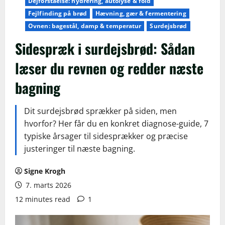
Dejforståelse: hydrering, autolyse & fold
Fejlfinding på brød
Hævning, gær & fermentering
Ovnen: bagestål, damp & temperatur
Surdejsbrød
Sidespræk i surdejsbrød: Sådan
læser du revnen og redder næste
bagning
Dit surdejsbrød sprækker på siden, men
hvorfor? Her får du en konkret diagnose-guide, 7
typiske årsager til sidesprækker og præcise
justeringer til næste bagning.
Signe Krogh
7. marts 2026
12 minutes read
1