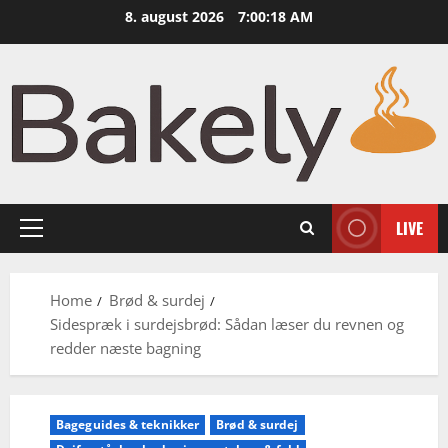
Skip
8. august 2026
7:00:19 AM
to
content
LIVE
Primary
Menu
Home
Brød & surdej
Sidespræk i surdejsbrød: Sådan læser du revnen og
redder næste bagning
Bageguides & teknikker
Brød & surdej