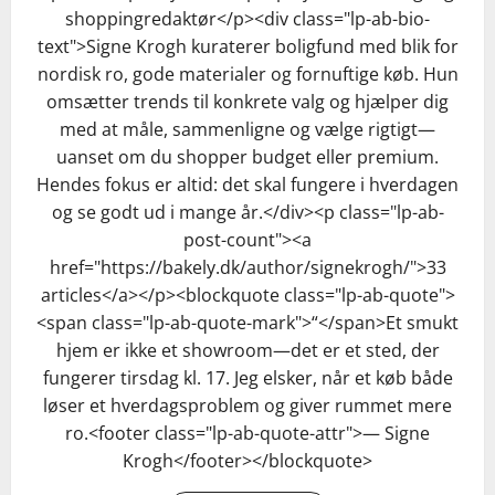
shoppingredaktør</p><div class="lp-ab-bio-
text">Signe Krogh kuraterer boligfund med blik for
nordisk ro, gode materialer og fornuftige køb. Hun
omsætter trends til konkrete valg og hjælper dig
med at måle, sammenligne og vælge rigtigt—
uanset om du shopper budget eller premium.
Hendes fokus er altid: det skal fungere i hverdagen
og se godt ud i mange år.</div><p class="lp-ab-
post-count"><a
href="https://bakely.dk/author/signekrogh/">33
articles</a></p><blockquote class="lp-ab-quote">
<span class="lp-ab-quote-mark">“</span>Et smukt
hjem er ikke et showroom—det er et sted, der
fungerer tirsdag kl. 17. Jeg elsker, når et køb både
løser et hverdagsproblem og giver rummet mere
ro.<footer class="lp-ab-quote-attr">— Signe
Krogh</footer></blockquote>