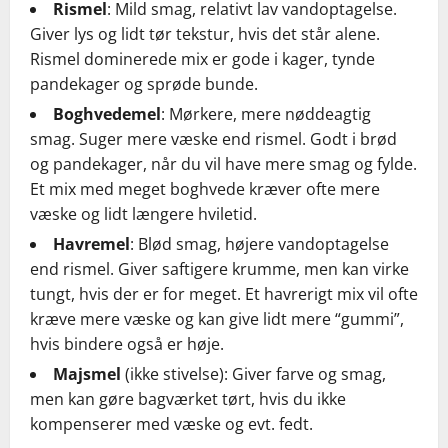
Rismel
: Mild smag, relativt lav vandoptagelse.
Giver lys og lidt tør tekstur, hvis det står alene.
Rismel dominerede mix er gode i kager, tynde
pandekager og sprøde bunde.
Boghvedemel
: Mørkere, mere nøddeagtig
smag. Suger mere væske end rismel. Godt i brød
og pandekager, når du vil have mere smag og fylde.
Et mix med meget boghvede kræver ofte mere
væske og lidt længere hviletid.
Havremel
: Blød smag, højere vandoptagelse
end rismel. Giver saftigere krumme, men kan virke
tungt, hvis der er for meget. Et havrerigt mix vil ofte
kræve mere væske og kan give lidt mere “gummi”,
hvis bindere også er høje.
Majsmel
(ikke stivelse): Giver farve og smag,
men kan gøre bagværket tørt, hvis du ikke
kompenserer med væske og evt. fedt.