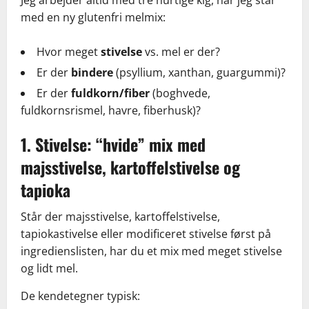
Jeg arbejder altid med tre hurtige kig, når jeg står
med en ny glutenfri melmix:
Hvor meget
stivelse
vs. mel er der?
Er der
bindere
(psyllium, xanthan, guargummi)?
Er der
fuldkorn/fiber
(boghvede,
fuldkornsrismel, havre, fiberhusk)?
1. Stivelse: “hvide” mix med
majsstivelse, kartoffelstivelse og
tapioka
Står der majsstivelse, kartoffelstivelse,
tapiokastivelse eller modificeret stivelse først på
ingredienslisten, har du et mix med meget stivelse
og lidt mel.
De kendetegner typisk: