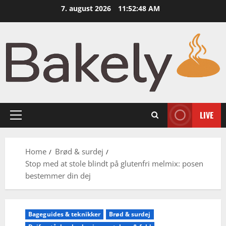
Skip
7. august 2026
11:52:49 AM
to
content
LIVE
Primary
Menu
Home
Brød & surdej
Stop med at stole blindt på glutenfri melmix: posen
bestemmer din dej
Bageguides & teknikker
Brød & surdej