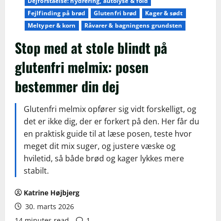
Dejforståelse: hydrering, autolyse & fold
Fejlfinding på brød
Glutenfri brød
Kager & sødt
Meltyper & korn
Råvarer & bagningens grundsten
Stop med at stole blindt på
glutenfri melmix: posen
bestemmer din dej
Glutenfri melmix opfører sig vidt forskelligt, og
det er ikke dig, der er forkert på den. Her får du
en praktisk guide til at læse posen, teste hvor
meget dit mix suger, og justere væske og
hviletid, så både brød og kager lykkes mere
stabilt.
Katrine Højbjerg
30. marts 2026
14 minutes read
1