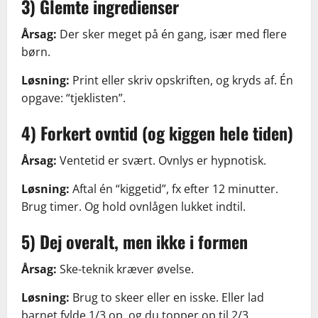
3) Glemte ingredienser
Årsag:
Der sker meget på én gang, især med flere
børn.
Løsning:
Print eller skriv opskriften, og kryds af. Én
opgave: “tjeklisten”.
4) Forkert ovntid (og kiggen hele tiden)
Årsag:
Ventetid er svært. Ovnlys er hypnotisk.
Løsning:
Aftal én “kiggetid”, fx efter 12 minutter.
Brug timer. Og hold ovnlågen lukket indtil.
5) Dej overalt, men ikke i formen
Årsag:
Ske-teknik kræver øvelse.
Løsning:
Brug to skeer eller en isske. Eller lad
barnet fylde 1/3 op, og du topper op til 2/3.