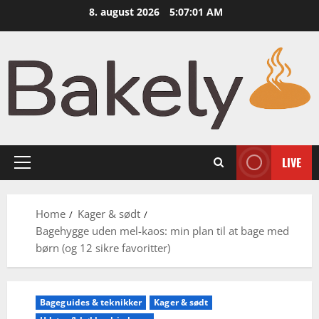
Skip
8. august 2026
5:07:02 AM
to
content
LIVE
Primary
Menu
Home
Kager & sødt
Bagehygge uden mel-kaos: min plan til at bage med
børn (og 12 sikre favoritter)
Bageguides & teknikker
Kager & sødt