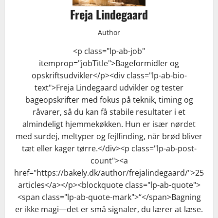
Freja Lindegaard
Author
<p class="lp-ab-job"
itemprop="jobTitle">Bageformidler og
opskriftsudvikler</p><div class="lp-ab-bio-
text">Freja Lindegaard udvikler og tester
bageopskrifter med fokus på teknik, timing og
råvarer, så du kan få stabile resultater i et
almindeligt hjemmekøkken. Hun er især nørdet
med surdej, meltyper og fejlfinding, når brød bliver
tæt eller kager tørre.</div><p class="lp-ab-post-
count"><a
href="https://bakely.dk/author/frejalindegaard/">25
articles</a></p><blockquote class="lp-ab-quote">
<span class="lp-ab-quote-mark">“</span>Bagning
er ikke magi—det er små signaler, du lærer at læse.