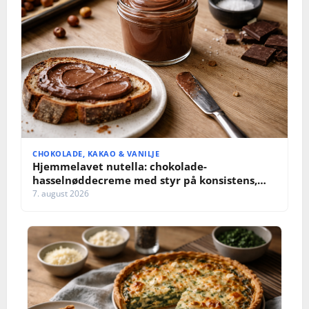
n
CHOKOLADE, KAKAO & VANILJE
Hjemmelavet nutella: chokolade-
hasselnøddecreme med styr på konsistens,
sødme og opbevaring
7. august 2026