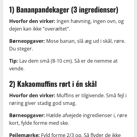
1) Bananpandekager (3 ingredienser)
Hvorfor den virker:
Ingen hævning, ingen ovn, og
dejen kan ikke “overæltet”.
Børneopgaver:
Mose banan, slå æg ud i skål, røre.
Du steger.
Tip:
Lav dem små (8-10 cm). Så er de nemme at
vende.
2) Kakaomuffins rørt i én skål
Hvorfor den virker:
Muffins er tilgivende. Små fejl i
røring giver stadig god smag.
Børneopgaver:
Hælde afvejede ingredienser i, røre
kort, fylde forme med ske.
Pejlemærke:
Fyld forme 2/3 op. Så flyder de ikke