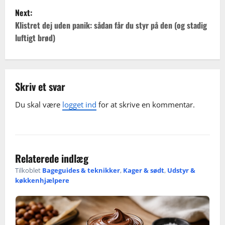
s
lidt mere væske og skånsom håndtering. Husk altid at
smagstest og en simpel rydde-op konkurrence, så
Next:
undgå krydskontaminering og læs ingredienslister ved
t
opgaven føles legende og overskuelig.
Klistret dej uden panik: sådan får du styr på den (og stadig
køb af færdigvarer.
luftigt brød)
n
a
v
Skriv et svar
Du skal være
logget ind
for at skrive en kommentar.
i
g
a
Relaterede indlæg
t
Tilkoblet
Bageguides & teknikker
,
Kager & sødt
,
Udstyr &
køkkenhjælpere
i
o