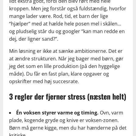
lidt ekstra godt, fordi den blev rørt med hele
kroppen. Men jeg forstår også fuldstændig, hvorfor
mange lader være. Rod, tid, et barn der lige
“hjælper” med at hælde hele posen mel i skålen…
og pludselig står du og googler “kan man redde en
dej, der ligner sand?”.
Min løsning er ikke at sænke ambitionerne. Det er
at ændre strukturen. Når jeg bager med børn, gør
jeg det som en lille produktion (på den hyggelige
måde). Du får en fast plan, klare opgaver og
opskrifter med høj succesrate.
3 regler der fjerner stress (næsten helt)
Én voksen styrer varme og timing.
Ovn, varm
plade, kogende gryde og knive er voksen-zonen.
Børn må gerne kigge, men du har hænderne på det
kritiske.