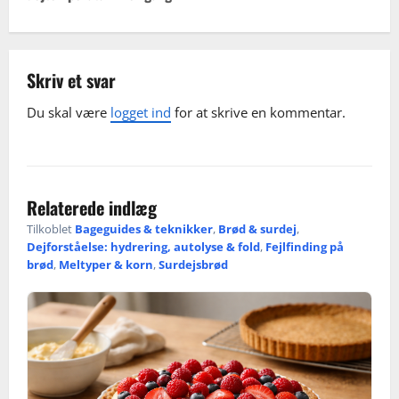
n
a
v
Skriv et svar
Du skal være
logget ind
for at skrive en kommentar.
i
g
a
Relaterede indlæg
t
Tilkoblet
Bageguides & teknikker
,
Brød & surdej
,
Dejforståelse: hydrering, autolyse & fold
,
Fejlfinding på
i
brød
,
Meltyper & korn
,
Surdejsbrød
o
n