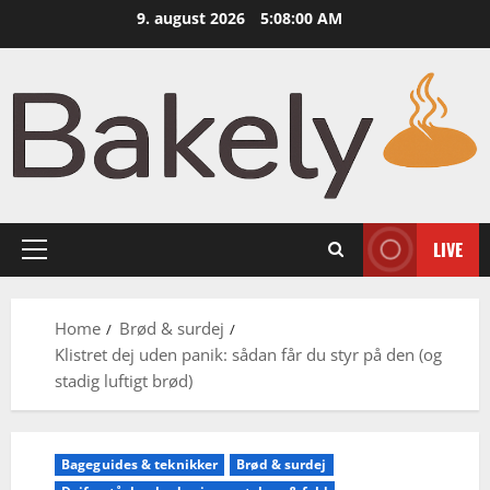
Skip
9. august 2026
5:08:01 AM
to
content
LIVE
Primary
Menu
Home
Brød & surdej
Klistret dej uden panik: sådan får du styr på den (og
stadig luftigt brød)
Bageguides & teknikker
Brød & surdej