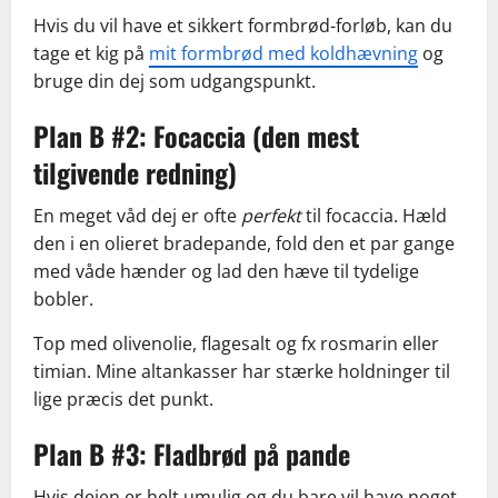
Hvis du vil have et sikkert formbrød-forløb, kan du
tage et kig på
mit formbrød med koldhævning
og
bruge din dej som udgangspunkt.
Plan B #2: Focaccia (den mest
tilgivende redning)
En meget våd dej er ofte
perfekt
til focaccia. Hæld
den i en olieret bradepande, fold den et par gange
med våde hænder og lad den hæve til tydelige
bobler.
Top med olivenolie, flagesalt og fx rosmarin eller
timian. Mine altankasser har stærke holdninger til
lige præcis det punkt.
Plan B #3: Fladbrød på pande
Hvis dejen er helt umulig og du bare vil have noget