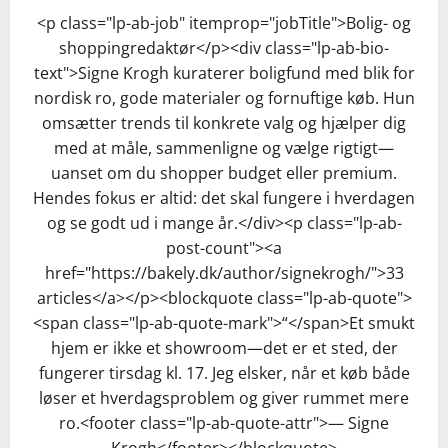
<p class="lp-ab-job" itemprop="jobTitle">Bolig- og
shoppingredaktør</p><div class="lp-ab-bio-
text">Signe Krogh kuraterer boligfund med blik for
nordisk ro, gode materialer og fornuftige køb. Hun
omsætter trends til konkrete valg og hjælper dig
med at måle, sammenligne og vælge rigtigt—
uanset om du shopper budget eller premium.
Hendes fokus er altid: det skal fungere i hverdagen
og se godt ud i mange år.</div><p class="lp-ab-
post-count"><a
href="https://bakely.dk/author/signekrogh/">33
articles</a></p><blockquote class="lp-ab-quote">
<span class="lp-ab-quote-mark">“</span>Et smukt
hjem er ikke et showroom—det er et sted, der
fungerer tirsdag kl. 17. Jeg elsker, når et køb både
løser et hverdagsproblem og giver rummet mere
ro.<footer class="lp-ab-quote-attr">— Signe