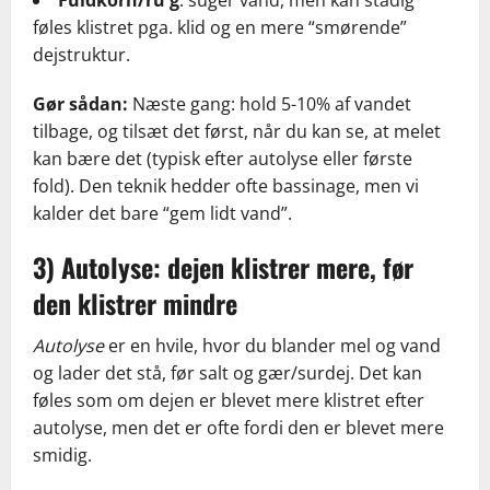
Fuldkorn/ru g
: suger vand, men kan stadig
føles klistret pga. klid og en mere “smørende”
dejstruktur.
Gør sådan:
Næste gang: hold 5-10% af vandet
tilbage, og tilsæt det først, når du kan se, at melet
kan bære det (typisk efter autolyse eller første
fold). Den teknik hedder ofte bassinage, men vi
kalder det bare “gem lidt vand”.
3) Autolyse: dejen klistrer mere, før
den klistrer mindre
Autolyse
er en hvile, hvor du blander mel og vand
og lader det stå, før salt og gær/surdej. Det kan
føles som om dejen er blevet mere klistret efter
autolyse, men det er ofte fordi den er blevet mere
smidig.