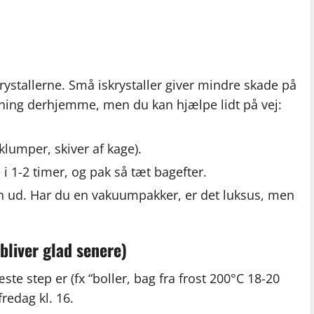
krystallerne. Små iskrystaller giver mindre skade på
ysning derhjemme, men du kan hjælpe lidt på vej:
klumper, skiver af kage).
 i 1-2 timer, og pak så tæt bagefter.
n ud. Har du en vakuumpakker, er det luksus, men
bliver glad senere)
te step er (fx “boller, bag fra frost 200°C 18-20
fredag kl. 16.