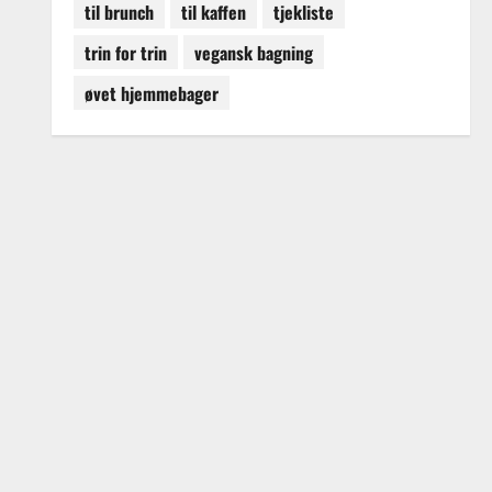
til brunch
til kaffen
tjekliste
trin for trin
vegansk bagning
øvet hjemmebager