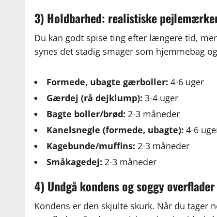
3) Holdbarhed: realistiske pejlemærke
Du kan godt spise ting efter længere tid, men
synes det stadig smager som hjemmebag og ik
Formede, ubagte gærboller:
4-6 uger
Gærdej (rå dejklump):
3-4 uger
Bagte boller/brød:
2-3 måneder
Kanelsnegle (formede, ubagte):
4-6 uge
Kagebunde/muffins:
2-3 måneder
Småkagedej:
2-3 måneder
4) Undgå kondens og soggy overflader
Kondens er den skjulte skurk. Når du tager no