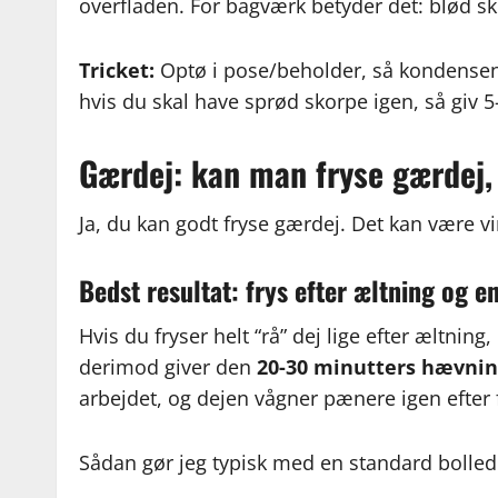
overfladen. For bagværk betyder det: blød s
Tricket:
Optø i pose/beholder, så kondensen 
hvis du skal have sprød skorpe igen, så giv 5-
Gærdej: kan man fryse gærdej,
Ja, du kan godt fryse gærdej. Det kan være vi
Bedst resultat: frys efter æltning og e
Hvis du fryser helt “rå” dej lige efter æltning
derimod giver den
20-30 minutters hævni
arbejdet, og dejen vågner pænere igen efter 
Sådan gør jeg typisk med en standard bolled