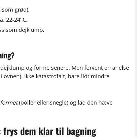
et som grød).
a. 22-24°C.
 frys som dejklump.
ning?
 en dejklump og forme senere. Men forvent en anelse
i ovnen). Ikke katastrofalt, bare lidt mindre
n
formet
(boller eller snegle) og lad den hæve
 frys dem klar til bagning