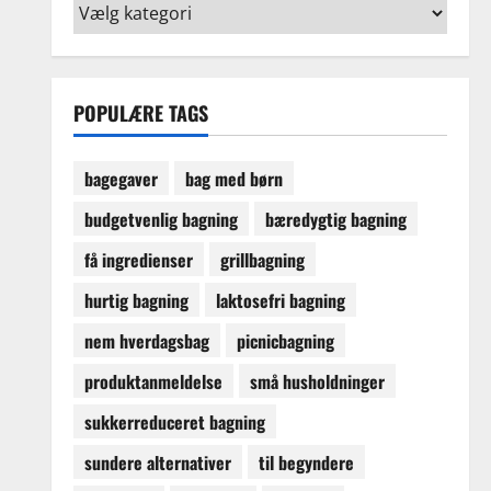
Opskriftskategorier
POPULÆRE TAGS
bagegaver
bag med børn
budgetvenlig bagning
bæredygtig bagning
få ingredienser
grillbagning
hurtig bagning
laktosefri bagning
nem hverdagsbag
picnicbagning
produktanmeldelse
små husholdninger
sukkerreduceret bagning
sundere alternativer
til begyndere