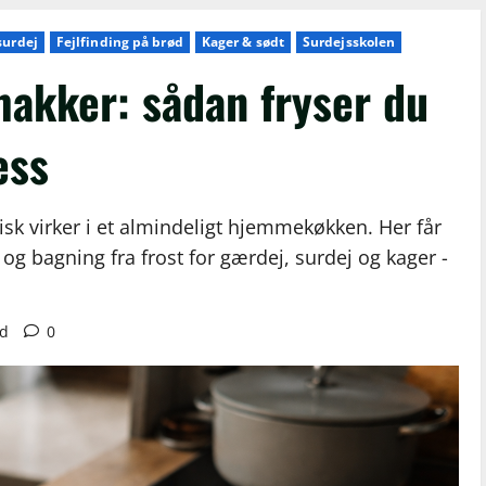
surdej
Fejlfinding på brød
Kager & sødt
Surdejsskolen
makker: sådan fryser du
ess
sk virker i et almindeligt hjemmekøkken. Her får
 og bagning fra frost for gærdej, surdej og kager -
ad
0