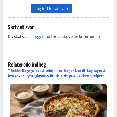
Log ind for at svare
Skriv et svar
Du skal være
logget ind
for at skrive en kommentar.
Relaterede indlæg
Tilkoblet
Bageguides & teknikker
,
Kager & sødt
,
Lagkager &
festkager
,
Pynt, glasur & finish
,
Udstyr & køkkenhjælpere