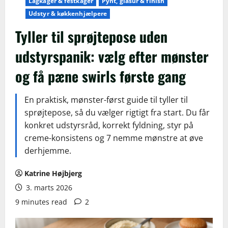
Lagkager & festkager
Pynt, glasur & finish
Udstyr & køkkenhjælpere
Tyller til sprøjtepose uden
udstyrspanik: vælg efter mønster
og få pæne swirls første gang
En praktisk, mønster-først guide til tyller til
sprøjtepose, så du vælger rigtigt fra start. Du får
konkret udstyrsråd, korrekt fyldning, styr på
creme-konsistens og 7 nemme mønstre at øve
derhjemme.
Katrine Højbjerg
3. marts 2026
9 minutes read
2