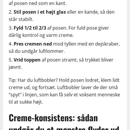
af posen ned som en kant.
Stil posen i et højt glas
eller en kande, så den
står stabilt.
Fyld 1/2 til 2/3
af posen. For fuld pose giver
dårlig kontrol og varm creme.
Pres cremen ned
mod tyllen med en dejskraber,
så du undgår luftlommer.
Vrid toppen
af posen stramt, så trykket bliver
jævnt.
Tip: Har du luftbobler? Hold posen lodret, klem lidt
creme ud, og fortsæt. Luftbobler laver de der små
“spyt” i linjen, som kan få selv et voksent menneske
til at sukke højt.
Creme-konsistens: sådan
undgår du at mønstre flyder ud