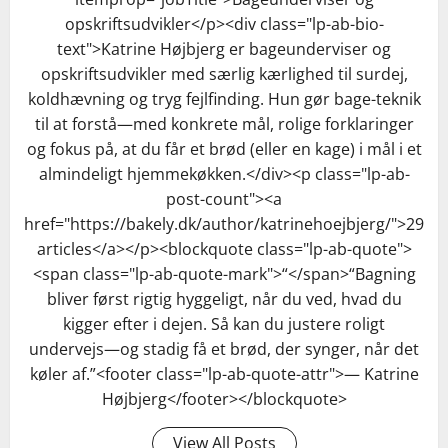
opskriftsudvikler</p><div class="lp-ab-bio-
text">Katrine Højbjerg er bageunderviser og
opskriftsudvikler med særlig kærlighed til surdej,
koldhævning og tryg fejlfinding. Hun gør bage-teknik
til at forstå—med konkrete mål, rolige forklaringer
og fokus på, at du får et brød (eller en kage) i mål i et
almindeligt hjemmekøkken.</div><p class="lp-ab-
post-count"><a
href="https://bakely.dk/author/katrinehoejbjerg/">29
articles</a></p><blockquote class="lp-ab-quote">
<span class="lp-ab-quote-mark">“</span>“Bagning
bliver først rigtig hyggeligt, når du ved, hvad du
kigger efter i dejen. Så kan du justere roligt
undervejs—og stadig få et brød, der synger, når det
køler af.”<footer class="lp-ab-quote-attr">— Katrine
Højbjerg</footer></blockquote>
View All Posts