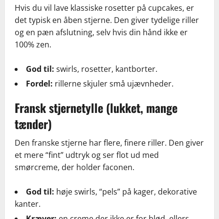
Hvis du vil lave klassiske rosetter på cupcakes, er
det typisk en åben stjerne. Den giver tydelige riller
og en pæn afslutning, selv hvis din hånd ikke er
100% zen.
God til:
swirls, rosetter, kantborter.
Fordel:
rillerne skjuler små ujævnheder.
Fransk stjernetylle (lukket, mange
tænder)
Den franske stjerne har flere, finere riller. Den giver
et mere “fint” udtryk og ser flot ud med
smørcreme, der holder faconen.
God til:
høje swirls, “pels” på kager, dekorative
kanter.
Kræver:
en creme der ikke er for blød, ellers