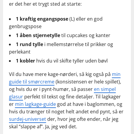
er det her et trygt sted at starte:
1 kraftig engangspose
(L) eller en god
genbrugspose
1 åben stjernetylle
til cupcakes og kanter
1 rund tylle
i mellemstørrelse til prikker og
perlekant
1 kobler
hvis du vil skifte tyller uden bøvl
Vil du have mere kage-nørderi, så kig også på
min
guide til smørcreme
(konsistensen er hele spillet),
og hvis du er i pynt-humør, så passer
en simpel
glasur
perfekt til tekst og fine detaljer. Til lagkager
er
min lagkage-guide
god at have i baglommen, og
hvis du trænger til noget helt andet end pynt, så er
surdej-universet
der, hvor jeg ofte ender, når jeg
skal “slappe af”. Ja, jeg ved det.