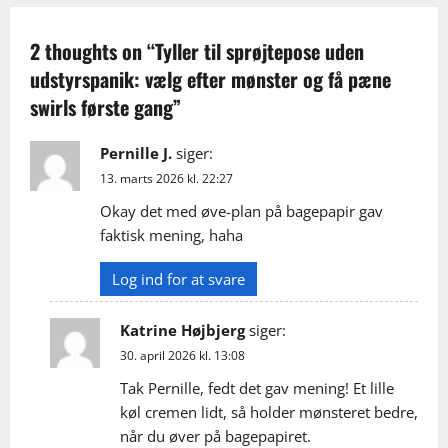
a
v
2 thoughts on “
Tyller til sprøjtepose uden
udstyrspanik: vælg efter mønster og få pæne
i
swirls første gang
”
g
Pernille J.
siger:
a
13. marts 2026 kl. 22:27
t
Okay det med øve-plan på bagepapir gav
faktisk mening, haha
i
Log ind for at svare
o
n
Katrine Højbjerg
siger:
30. april 2026 kl. 13:08
Tak Pernille, fedt det gav mening! Et lille
køl cremen lidt, så holder mønsteret bedre,
når du øver på bagepapiret.