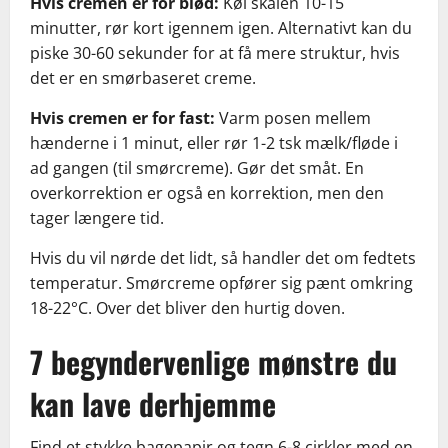
Hvis cremen er for blød:
Køl skålen 10-15
minutter, rør kort igennem igen. Alternativt kan du
piske 30-60 sekunder for at få mere struktur, hvis
det er en smørbaseret creme.
Hvis cremen er for fast:
Varm posen mellem
hænderne i 1 minut, eller rør 1-2 tsk mælk/fløde i
ad gangen (til smørcreme). Gør det småt. En
overkorrektion er også en korrektion, men den
tager længere tid.
Hvis du vil nørde det lidt, så handler det om fedtets
temperatur. Smørcreme opfører sig pænt omkring
18-22°C. Over det bliver den hurtig doven.
7 begyndervenlige mønstre du
kan lave derhjemme
Find et stykke bagepapir og tegn 6-8 cirkler med en