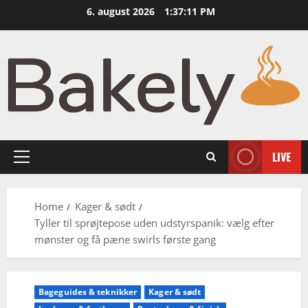
Skip
6. august 2026
1:37:12 PM
to
content
LIVE
Primary
Menu
Home
Kager & sødt
Tyller til sprøjtepose uden udstyrspanik: vælg efter
mønster og få pæne swirls første gang
Bageguides & teknikker
Kager & sødt