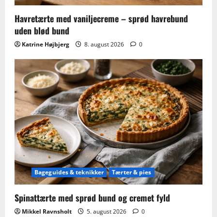
Havretærte med vaniljecreme – sprød havrebund
uden blød bund
Katrine Højbjerg
8. august 2026
0
Bageguides & teknikker
Tærter & pies
Spinattærte med sprød bund og cremet fyld
Mikkel Ravnsholt
5. august 2026
0