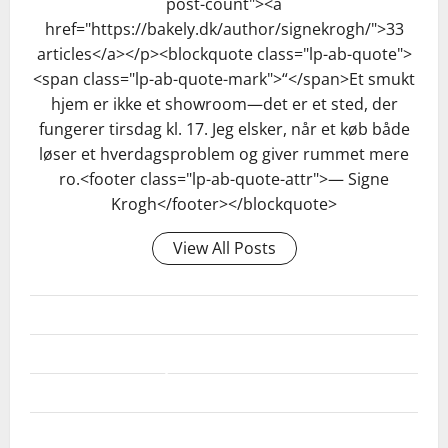
post-count"><a
href="https://bakely.dk/author/signekrogh/">33
articles</a></p><blockquote class="lp-ab-quote">
<span class="lp-ab-quote-mark">“</span>Et smukt
hjem er ikke et showroom—det er et sted, der
fungerer tirsdag kl. 17. Jeg elsker, når et køb både
løser et hverdagsproblem og giver rummet mere
ro.<footer class="lp-ab-quote-attr">— Signe
Krogh</footer></blockquote>
View All Posts
HVORDAN KAN JEG TJEKKE, OM BRØDET ER
FÆRDIGBAGT?
HVAD GØR JEG, HVIS BRØDET ALLEREDE
Brug et stegetermometer: de fleste lyse brød er
SPILLER TYPEN AF FORM (METAL, GLAS,
SIDDER FAST I FORMEN?
færdige ved cirka 96-98 °C, berigede brød (med smør/
SILIKONE) IND PÅ, HVORDAN JEG
Køl formen et par minutter mere, kør en meget tynd
æg) ved 88-95 °C og rugbrød ofte højere omkring 98-
FORBEREDER DEN OG HVORNÅR BRØDET
paletkniv langs kanterne og varm bunden kort i ovnen
HVOR LÆNGE SKAL BRØDET KØLE, FØR JEG
100 °C. Uden termometer kan du banke på bunden;
Ja. Metal leder varme bedst og følger de beskrevne 5-
SKAL UD?
3-5 minutter for at løsne karamelliseret godt. Hvis det
SKÆRER I DET?
det skal lyde hullydende og ikke klægt.