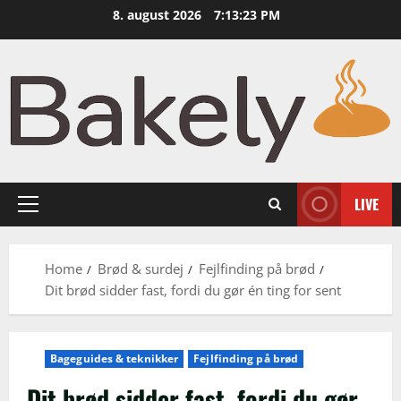
Skip
8. august 2026
7:13:25 PM
to
content
LIVE
Primary
Menu
Home
Brød & surdej
Fejlfinding på brød
Dit brød sidder fast, fordi du gør én ting for sent
Bageguides & teknikker
Fejlfinding på brød
Dit brød sidder fast, fordi du gør