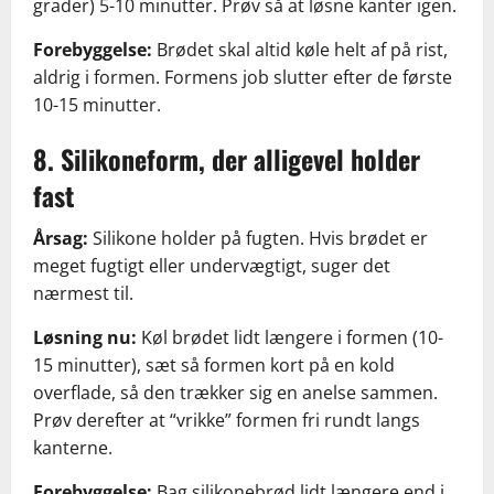
grader) 5-10 minutter. Prøv så at løsne kanter igen.
Forebyggelse:
Brødet skal altid køle helt af på rist,
aldrig i formen. Formens job slutter efter de første
10-15 minutter.
8. Silikoneform, der alligevel holder
fast
Årsag:
Silikone holder på fugten. Hvis brødet er
meget fugtigt eller undervægtigt, suger det
nærmest til.
Løsning nu:
Køl brødet lidt længere i formen (10-
15 minutter), sæt så formen kort på en kold
overflade, så den trækker sig en anelse sammen.
Prøv derefter at “vrikke” formen fri rundt langs
kanterne.
Forebyggelse:
Bag silikonebrød lidt længere end i