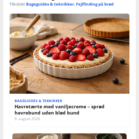
t
Tilkoblet
Bageguides & teknikker
,
Fejlfinding på brød
i
o
n
BAGEGUIDES & TEKNIKKER
Havretærte med vaniljecreme – sprød
havrebund uden blød bund
8. august 2026