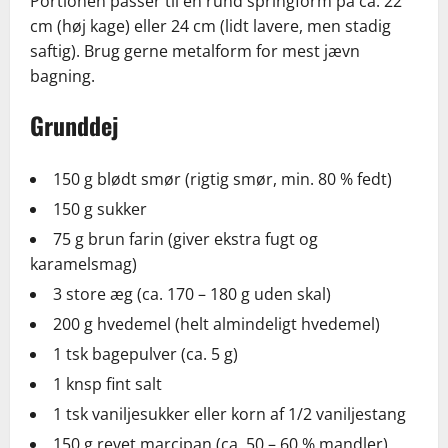
Portionen passer til en rund springform på ca. 22
cm (høj kage) eller 24 cm (lidt lavere, men stadig
saftig). Brug gerne metalform for mest jævn
bagning.
Grunddej
150 g blødt smør (rigtig smør, min. 80 % fedt)
150 g sukker
75 g brun farin (giver ekstra fugt og
karamelsmag)
3 store æg (ca. 170 – 180 g uden skal)
200 g hvedemel (helt almindeligt hvedemel)
1 tsk bagepulver (ca. 5 g)
1 knsp fint salt
1 tsk vaniljesukker eller korn af 1/2 vaniljestang
150 g revet marcipan (ca. 50 – 60 % mandler)