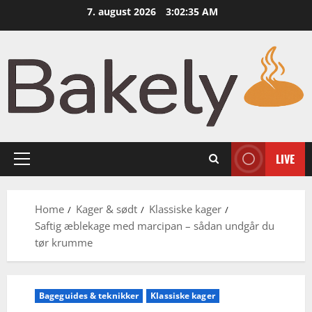
Skip
7. august 2026
3:02:36 AM
to
content
LIVE
Primary
Menu
Home
Kager & sødt
Klassiske kager
Saftig æblekage med marcipan – sådan undgår du
tør krumme
Bageguides & teknikker
Klassiske kager