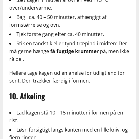
Sæt kagen i midten af ovnen ved 175 °C
over/undervarme.
Bag i ca. 40 – 50 minutter, afhængigt af
formstørrelse og ovn.
Tjek første gang efter ca. 40 minutter.
Stik en tandstik eller tynd træpind i midten: Der
må gerne hænge
få fugtige krummer
på, men ikke
rå dej.
Hellere tage kagen ud en anelse for tidligt end for
sent. Den trækker færdig i formen.
10. Afkøling
Lad kagen stå 10 – 15 minutter i formen på en
rist.
Løsn forsigtigt langs kanten med en lille kniv, og
fjern ringen.