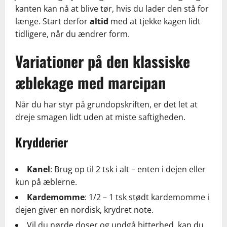
kanten kan nå at blive tør, hvis du lader den stå for
længe. Start derfor
altid
med at tjekke kagen lidt
tidligere, når du ændrer form.
Variationer på den klassiske
æblekage med marcipan
Når du har styr på grundopskriften, er det let at
dreje smagen lidt uden at miste saftigheden.
Krydderier
Kanel
: Brug op til 2 tsk i alt – enten i dejen eller
kun på æblerne.
Kardemomme
: 1/2 – 1 tsk stødt kardemomme i
dejen giver en nordisk, krydret note.
Vil du nørde doser og undgå bitterhed, kan du