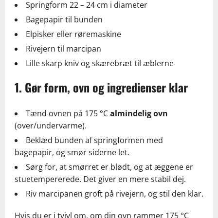
Springform 22 – 24 cm i diameter
Bagepapir til bunden
Elpisker eller røremaskine
Rivejern til marcipan
Lille skarp kniv og skærebræt til æblerne
1. Gør form, ovn og ingredienser klar
Tænd ovnen på 175 °C
almindelig ovn
(over/undervarme).
Beklæd bunden af springformen med
bagepapir, og smør siderne let.
Sørg for, at smørret er blødt, og at æggene er
stuetempererede. Det giver en mere stabil dej.
Riv marcipanen groft på rivejern, og stil den klar.
Hvis du er i tvivl om, om din ovn rammer 175 °C