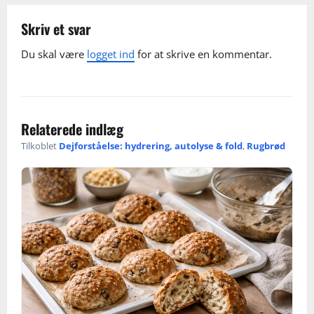
a
Skriv et svar
v
Du skal være
logget ind
for at skrive en kommentar.
i
g
Relaterede indlæg
a
Tilkoblet
Dejforståelse: hydrering, autolyse & fold
,
Rugbrød
t
i
o
n