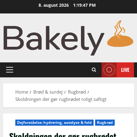
Skip
8. august 2026
1:19:48 PM
to
content
LIVE
Primary
Menu
Home
Brød & surdej
Rugbrød
Skoldningen der gør rugbrødet roligt saftigt
Dejforståelse: hydrering, autolyse & fold
Rugbrød
Skoldningen der gør rugbrødet