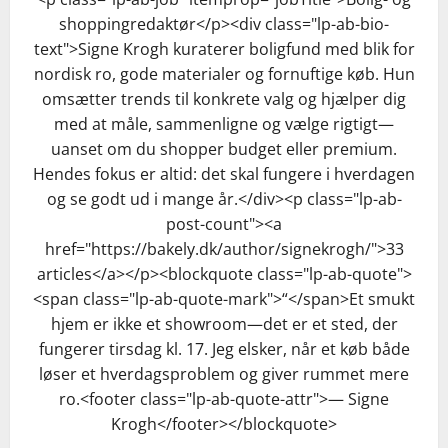
shoppingredaktør</p><div class="lp-ab-bio-
text">Signe Krogh kuraterer boligfund med blik for
nordisk ro, gode materialer og fornuftige køb. Hun
omsætter trends til konkrete valg og hjælper dig
med at måle, sammenligne og vælge rigtigt—
uanset om du shopper budget eller premium.
Hendes fokus er altid: det skal fungere i hverdagen
og se godt ud i mange år.</div><p class="lp-ab-
post-count"><a
href="https://bakely.dk/author/signekrogh/">33
articles</a></p><blockquote class="lp-ab-quote">
<span class="lp-ab-quote-mark">“</span>Et smukt
hjem er ikke et showroom—det er et sted, der
fungerer tirsdag kl. 17. Jeg elsker, når et køb både
løser et hverdagsproblem og giver rummet mere
ro.<footer class="lp-ab-quote-attr">— Signe
Krogh</footer></blockquote>