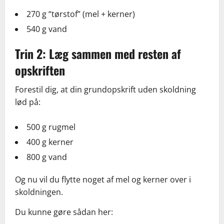
270 g “tørstof” (mel + kerner)
540 g vand
Trin 2: Læg sammen med resten af
opskriften
Forestil dig, at din grundopskrift uden skoldning
lød på:
500 g rugmel
400 g kerner
800 g vand
Og nu vil du flytte noget af mel og kerner over i
skoldningen.
Du kunne gøre sådan her: