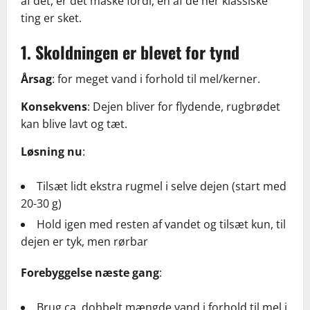
af det, er det måske fordi, en af de her klassiske
ting er sket.
1. Skoldningen er blevet for tynd
Årsag
: for meget vand i forhold til mel/kerner.
Konsekvens
: Dejen bliver for flydende, rugbrødet
kan blive lavt og tæt.
Løsning nu
:
Tilsæt lidt ekstra rugmel i selve dejen (start med
20-30 g)
Hold igen med resten af vandet og tilsæt kun, til
dejen er tyk, men rørbar
Forebyggelse næste gang
:
Brug ca. dobbelt mængde vand i forhold til mel i