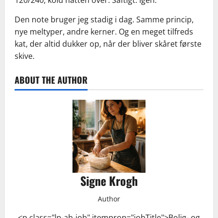
120/240, kold natten over. Saftigt. Igen.”
Den note bruger jeg stadig i dag. Samme princip,
nye meltyper, andre kerner. Og en meget tilfreds
kat, der altid dukker op, når der bliver skåret første
skive.
ABOUT THE AUTHOR
Signe Krogh
Author
<p class="lp-ab-job" itemprop="jobTitle">Bolig- og