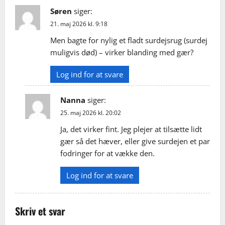
g
Søren
siger:
21. maj 2026 kl. 9:18
a
Men bagte for nylig et fladt surdejsrug (surdej
t
muligvis død) – virker blanding med gær?
i
Log ind for at svare
o
Nanna
siger:
n
25. maj 2026 kl. 20:02
Ja, det virker fint. Jeg plejer at tilsætte lidt
gær så det hæver, eller give surdejen et par
fodringer for at vække den.
Log ind for at svare
Skriv et svar