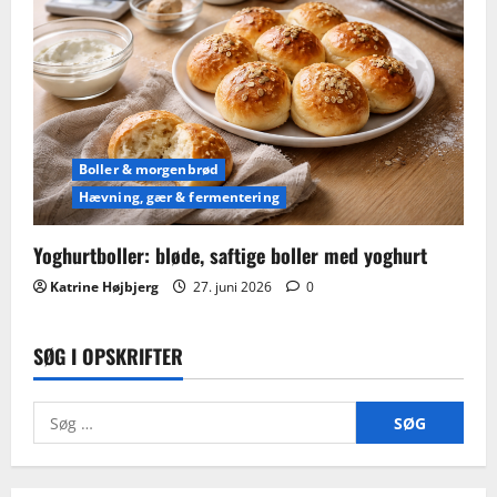
Boller & morgenbrød
Hævning, gær & fermentering
Yoghurtboller: bløde, saftige boller med yoghurt
Katrine Højbjerg
27. juni 2026
0
SØG I OPSKRIFTER
Søg
efter: