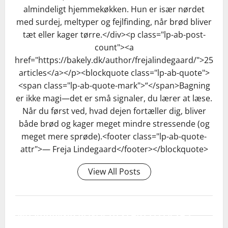
almindeligt hjemmekøkken. Hun er især nørdet
med surdej, meltyper og fejlfinding, når brød bliver
tæt eller kager tørre.</div><p class="lp-ab-post-
count"><a
href="https://bakely.dk/author/frejalindegaard/">25
articles</a></p><blockquote class="lp-ab-quote">
<span class="lp-ab-quote-mark">“</span>Bagning
er ikke magi—det er små signaler, du lærer at læse.
Når du først ved, hvad dejen fortæller dig, bliver
både brød og kager meget mindre stressende (og
meget mere sprøde).<footer class="lp-ab-quote-
attr">— Freja Lindegaard</footer></blockquote>
View All Posts
HVORDAN KAN JEG SE, OM MIN SURDEJ ER
AKTIV NOK TIL AT BRUGE I KOMBI-
METODEN, OG HVAD GØR JEG, HVIS DEN
MIT RUGBRØD BLIVER TIT FLADT ELLER TÆT
En aktiv surdej bobler godt, dufter frisk syrligt (ikke
IKKE ER DET?
- HVORDAN REDDER JEG DET NU, OG