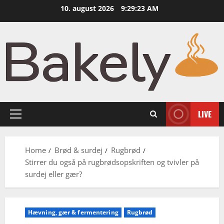
Skip
10. august 2026
9:29:25 AM
to
content
LIVE
Primary
Menu
Home
Brød & surdej
Rugbrød
Stirrer du også på rugbrødsopskriften og tvivler på
surdej eller gær?
Hævning, gær & fermentering
Rugbrød