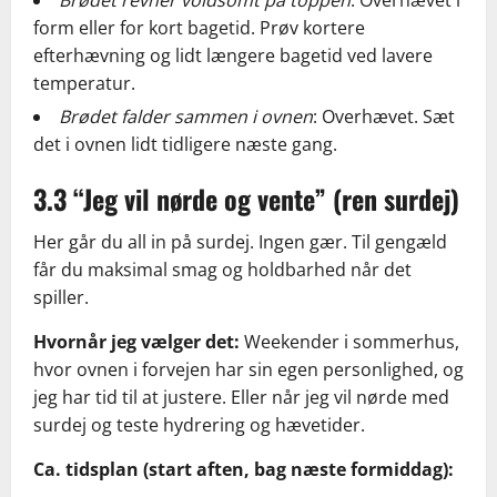
Brødet revner voldsomt på toppen
: Overhævet i
form eller for kort bagetid. Prøv kortere
efterhævning og lidt længere bagetid ved lavere
temperatur.
Brødet falder sammen i ovnen
: Overhævet. Sæt
det i ovnen lidt tidligere næste gang.
3.3 “Jeg vil nørde og vente” (ren surdej)
Her går du all in på surdej. Ingen gær. Til gengæld
får du maksimal smag og holdbarhed når det
spiller.
Hvornår jeg vælger det:
Weekender i sommerhus,
hvor ovnen i forvejen har sin egen personlighed, og
jeg har tid til at justere. Eller når jeg vil nørde med
surdej og teste hydrering og hævetider.
Ca. tidsplan (start aften, bag næste formiddag):