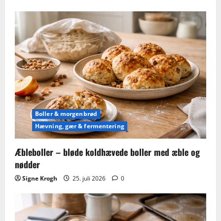
Boller & morgenbrød
Hævning, gær & fermentering
Æbleboller – bløde koldhævede boller med æble og
nødder
Signe Krogh
25. juli 2026
0