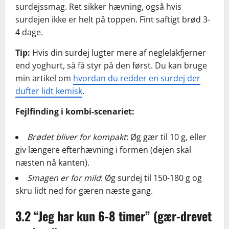
surdejssmag. Ret sikker hævning, også hvis
surdejen ikke er helt på toppen. Fint saftigt brød 3-
4 dage.
Tip:
Hvis din surdej lugter mere af neglelakfjerner
end yoghurt, så få styr på den først. Du kan bruge
min artikel om
hvordan du redder en surdej der
dufter lidt kemisk
.
Fejlfinding i kombi-scenariet:
Brødet bliver for kompakt
: Øg gær til 10 g, eller
giv længere efterhævning i formen (dejen skal
næsten nå kanten).
Smagen er for mild
: Øg surdej til 150-180 g og
skru lidt ned for gæren næste gang.
3.2 “Jeg har kun 6-8 timer” (gær-drevet