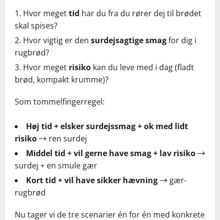
Hvor meget
tid
har du fra du rører dej til brødet
skal spises?
Hvor vigtig er den
surdejsagtige smag
for dig i
rugbrød?
Hvor meget
risiko
kan du leve med i dag (fladt
brød, kompakt krumme)?
Som tommelfingerregel:
Høj tid + elsker surdejssmag + ok med lidt
risiko
→ ren surdej
Middel tid + vil gerne have smag + lav risiko
→
surdej + en smule gær
Kort tid + vil have sikker hævning
→ gær-
rugbrød
Nu tager vi de tre scenarier én for én med konkrete