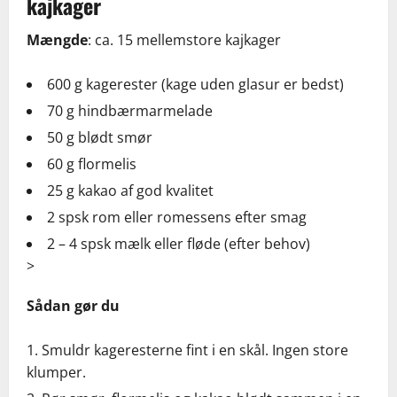
kajkager
Mængde
: ca. 15 mellemstore kajkager
600 g kagerester (kage uden glasur er bedst)
70 g hindbærmarmelade
50 g blødt smør
60 g flormelis
25 g kakao af god kvalitet
2 spsk rom eller romessens efter smag
2 – 4 spsk mælk eller fløde (efter behov)
>
Sådan gør du
Smuldr kageresterne fint i en skål. Ingen store
klumper.