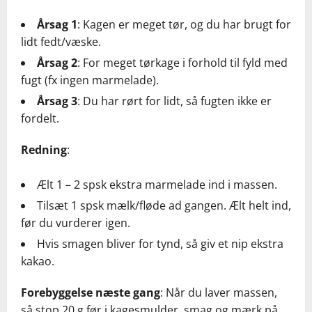
Årsag 1
: Kagen er meget tør, og du har brugt for
lidt fedt/væske.
Årsag 2
: For meget tørkage i forhold til fyld med
fugt (fx ingen marmelade).
Årsag 3
: Du har rørt for lidt, så fugten ikke er
fordelt.
Redning
:
Ælt 1 – 2 spsk ekstra marmelade ind i massen.
Tilsæt 1 spsk mælk/fløde ad gangen. Ælt helt ind,
før du vurderer igen.
Hvis smagen bliver for tynd, så giv et nip ekstra
kakao.
Forebyggelse næste gang
: Når du laver massen,
så stop 20 g før i kagesmulder, smag og mærk på