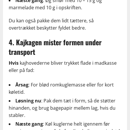
Næste gang
: Øg smør med 10 – 15 g og
marmelade med 10 g i opskriften.
Du kan også pakke dem lidt tættere, så
overtrækket beskytter fyldet bedre.
4. Kajkagen mister formen under
transport
Hvis
kajhovederne bliver trykket flade i madkasse
eller på fad:
Årsag
: For blød romkuglemasse eller for kort
køletid.
Løsning nu
: Pak dem tæt i form, så de støtter
hinanden, og brug bagepapir mellem lag, hvis du
stabler.
Næste gang
: Køl kuglerne helt igennem før