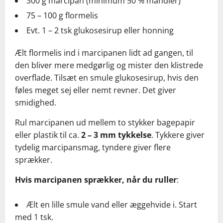
300 g marcipan (minimum 50 % mandler)
75 – 100 g flormelis
Evt. 1 – 2 tsk glukosesirup eller honning
Ælt flormelis ind i marcipanen lidt ad gangen, til
den bliver mere medgørlig og mister den klistrede
overflade. Tilsæt en smule glukosesirup, hvis den
føles meget sej eller nemt revner. Det giver
smidighed.
Rul marcipanen ud mellem to stykker bagepapir
eller plastik til ca.
2 – 3 mm tykkelse
. Tykkere giver
tydelig marcipansmag, tyndere giver flere
sprækker.
Hvis marcipanen sprækker, når du ruller
:
Ælt en lille smule vand eller æggehvide i. Start
med 1 tsk.