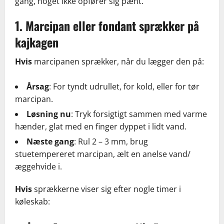
gang, noget ikke opfører sig pænt.
1. Marcipan eller fondant sprækker på
kajkagen
Hvis
marcipanen sprækker, når du lægger den på:
Årsag
: For tyndt udrullet, for kold, eller for tør
marcipan.
Løsning nu
: Tryk forsigtigt sammen med varme
hænder, glat med en finger dyppet i lidt vand.
Næste gang
: Rul 2 – 3 mm, brug
stuetempereret marcipan, ælt en anelse vand/
æggehvide i.
Hvis
sprækkerne viser sig efter nogle timer i
køleskab: