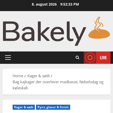
Skip
8. august 2026
9:52:34 PM
to
content
LIVE
Primary
Menu
Home
Kager & sødt
Bag kajkager der overlever madkasse, fødselsdag og
køleskab
Kager & sødt
Pynt, glasur & finish