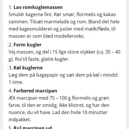
Lav romkuglemassen
Smuldr kagerne fint. Rør smør, flormelis og kakao
sammen. Tilsæt marmelade og rom. Bland det hele
med kagesmulderet og juster med mælk/fløde, til
massen er som blød modellervoks.
Form kugler
Vej massen, og del i 15 lige store stykker (ca. 35 – 40
g). Rul til faste, glatte kugler.
Køl kuglerne
Læg dem på bagepapir og sæt dem på køl i mindst
1 time.
Forbered marcipan
Ælt marcipan med 75 – 100 g flormelis og grøn
farve, til den er smidig, ikke klistret, og har den
nuance, du vil have. Lad den hvile 10 minutter
indpakket.
Rul marcipan ud