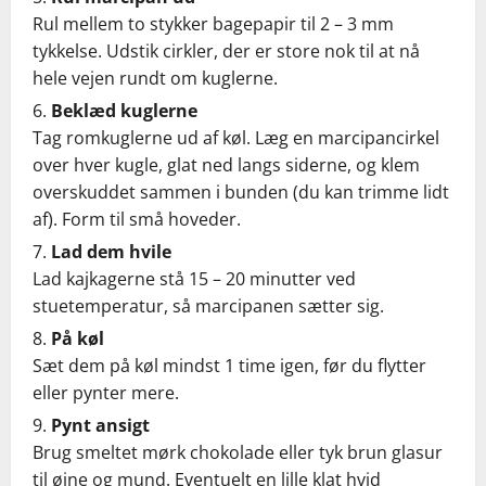
Rul mellem to stykker bagepapir til 2 – 3 mm
tykkelse. Udstik cirkler, der er store nok til at nå
hele vejen rundt om kuglerne.
Beklæd kuglerne
Tag romkuglerne ud af køl. Læg en marcipancirkel
over hver kugle, glat ned langs siderne, og klem
overskuddet sammen i bunden (du kan trimme lidt
af). Form til små hoveder.
Lad dem hvile
Lad kajkagerne stå 15 – 20 minutter ved
stuetemperatur, så marcipanen sætter sig.
På køl
Sæt dem på køl mindst 1 time igen, før du flytter
eller pynter mere.
Pynt ansigt
Brug smeltet mørk chokolade eller tyk brun glasur
til øjne og mund. Eventuelt en lille klat hvid