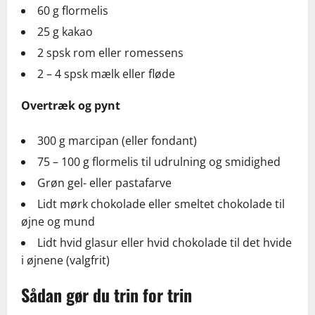
60 g flormelis
25 g kakao
2 spsk rom eller romessens
2 – 4 spsk mælk eller fløde
Overtræk og pynt
300 g marcipan (eller fondant)
75 – 100 g flormelis til udrulning og smidighed
Grøn gel- eller pastafarve
Lidt mørk chokolade eller smeltet chokolade til
øjne og mund
Lidt hvid glasur eller hvid chokolade til det hvide
i øjnene (valgfrit)
Sådan gør du trin for trin