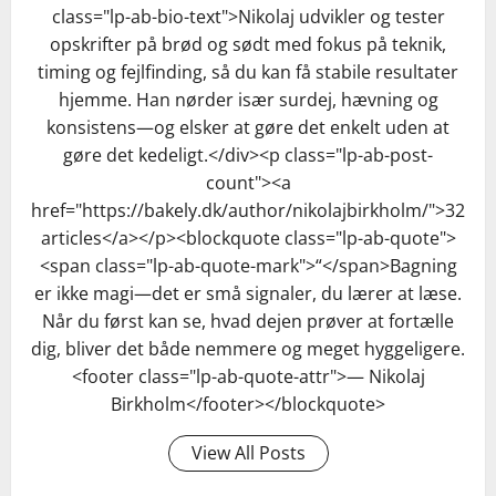
class="lp-ab-bio-text">Nikolaj udvikler og tester
opskrifter på brød og sødt med fokus på teknik,
timing og fejlfinding, så du kan få stabile resultater
hjemme. Han nørder især surdej, hævning og
konsistens—og elsker at gøre det enkelt uden at
gøre det kedeligt.</div><p class="lp-ab-post-
count"><a
href="https://bakely.dk/author/nikolajbirkholm/">32
articles</a></p><blockquote class="lp-ab-quote">
<span class="lp-ab-quote-mark">“</span>Bagning
er ikke magi—det er små signaler, du lærer at læse.
Når du først kan se, hvad dejen prøver at fortælle
dig, bliver det både nemmere og meget hyggeligere.
<footer class="lp-ab-quote-attr">— Nikolaj
Birkholm</footer></blockquote>
View All Posts