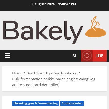
Skip
8. august 2026
1:48:49 PM
to
content
LIVE
Primary
Menu
Home
Brød & surdej
Surdejsskolen
Bulk fermentation er ikke bare “lang hævning” (og
andre surdejsord der driller)
Hævning, gær & fermentering
Surdejsskolen