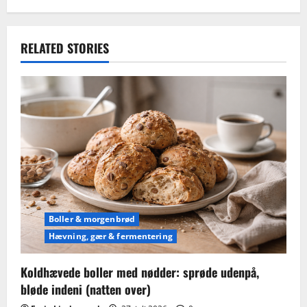
RELATED STORIES
Boller & morgenbrød
Hævning, gær & fermentering
Koldhævede boller med nødder: sprøde udenpå,
bløde indeni (natten over)