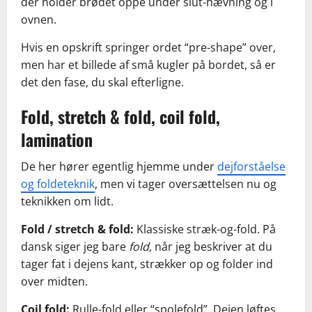
der holder brødet oppe under slut-hævning og i
ovnen.
Hvis en opskrift springer ordet “pre-shape” over,
men har et billede af små kugler på bordet, så er
det den fase, du skal efterligne.
Fold, stretch & fold, coil fold,
lamination
De her hører egentlig hjemme under
dejforståelse
og foldeteknik
, men vi tager oversættelsen nu og
teknikken om lidt.
Fold / stretch & fold:
Klassiske stræk-og-fold. På
dansk siger jeg bare
fold
, når jeg beskriver at du
tager fat i dejens kant, strækker op og folder ind
over midten.
Coil fold:
Rulle-fold eller “spolefold”. Dejen løftes