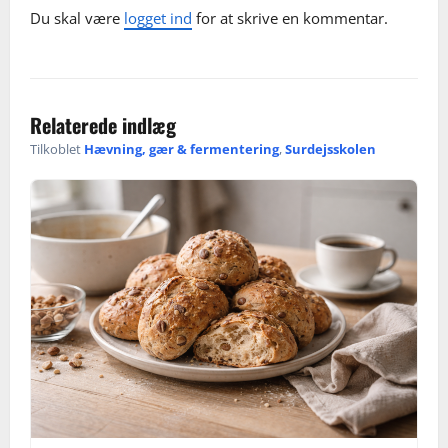
v
Du skal være
logget ind
for at skrive en kommentar.
i
g
Relaterede indlæg
a
Tilkoblet
Hævning, gær & fermentering
,
Surdejsskolen
t
i
o
n