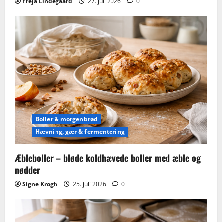
Freja Lindegaard
27. juli 2026
0
Boller & morgenbrød
Hævning, gær & fermentering
Æbleboller – bløde koldhævede boller med æble og
nødder
Signe Krogh
25. juli 2026
0