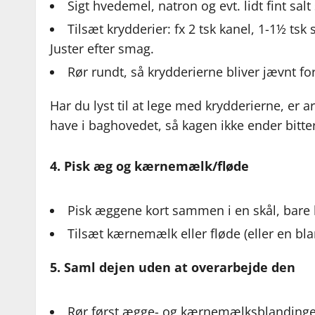
Sigt hvedemel, natron og evt. lidt fint sal
Tilsæt krydderier: fx 2 tsk kanel, 1-1½ ts
Juster efter smag.
Rør rundt, så krydderierne bliver jævnt for
Har du lyst til at lege med krydderierne, er a
have i baghovedet, så kagen ikke ender bitte
4. Pisk æg og kærnemælk/fløde
Pisk æggene kort sammen i en skål, bare li
Tilsæt kærnemælk eller fløde (eller en bl
5. Saml dejen uden at overarbejde den
Rør først ægge- og kærnemælksblandingen