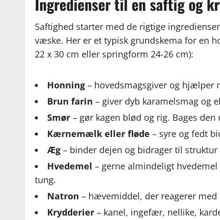
Ingredienser til en saftig og 
Saftighed starter med de rigtige ingrediense
væske. Her er et typisk grundskema for en h
22 x 30 cm eller springform 24-26 cm):
Honning
– hovedsmagsgiver og hjælper m
Brun farin
– giver dyb karamelsmag og e
Smør
– gør kagen blød og rig. Bages den u
Kærnemælk eller fløde
– syre og fedt bi
Æg
– binder dejen og bidrager til struktu
Hvedemel
– gerne almindeligt hvedemel 
tung.
Natron
– hævemiddel, der reagerer med
Krydderier
– kanel, ingefær, nellike, kar