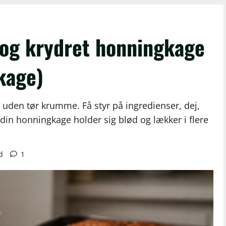
 og krydret honningkage
kage)
 uden tør krumme. Få styr på ingredienser, dej,
å din honningkage holder sig blød og lækker i flere
d
1