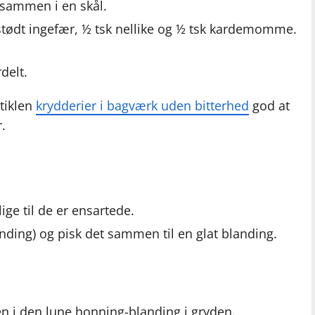
t sammen i en skål.
k stødt ingefær, ½ tsk nellike og ½ tsk kardemomme.
delt.
rtiklen
krydderier i bagværk uden bitterhed
god at
r.
ge til de er ensartede.
anding) og pisk det sammen til en glat blanding.
 i den lune honning-blanding i gryden.