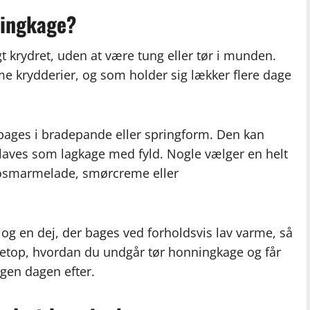
ningkage?
t krydret, uden at være tung eller tør i munden.
me krydderier, og som holder sig lækker flere dage
bages i bradepande eller springform. Den kan
r laves som lagkage med fyld. Nogle vælger en helt
kosmarmelade, smørcreme eller
g en dej, der bages ved forholdsvis lav varme, så
 netop, hvordan du undgår tør honningkage og får
 igen dagen efter.