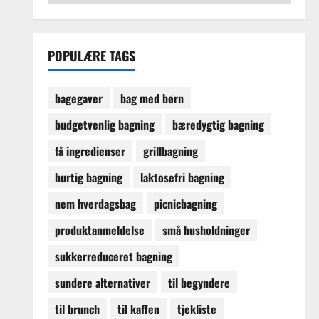
POPULÆRE TAGS
bagegaver
bag med børn
budgetvenlig bagning
bæredygtig bagning
få ingredienser
grillbagning
hurtig bagning
laktosefri bagning
nem hverdagsbag
picnicbagning
produktanmeldelse
små husholdninger
sukkerreduceret bagning
sundere alternativer
til begyndere
til brunch
til kaffen
tjekliste