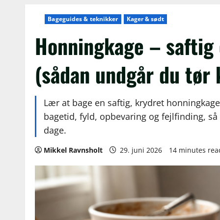
Bageguides & teknikker
Kager & sødt
Honningkage – saftig
(sådan undgår du tør 
Lær at bage en saftig, krydret honningkage
bagetid, fyld, opbevaring og fejlfinding, s
dage.
Mikkel Ravnsholt
29. juni 2026
14 minutes rea