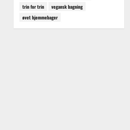
trin for trin
vegansk bagning
øvet hjemmebager