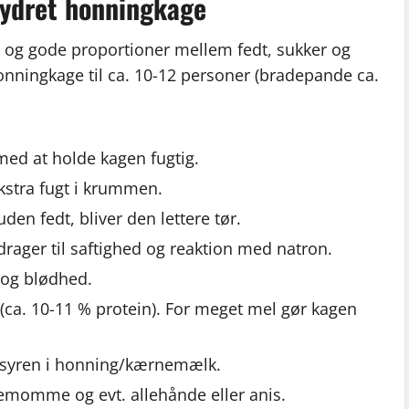
krydret honningkage
r og gode proportioner mellem fedt, sukker og
onningkage til ca. 10-12 personer (bradepande ca.
ed at holde kagen fugtig.
kstra fugt i krummen.
den fedt, bliver den lettere tør.
drager til saftighed og reaktion med natron.
r og blødhed.
(ca. 10-11 % protein). For meget mel gør kagen
 syren i honning/kærnemælk.
demomme og evt. allehånde eller anis.