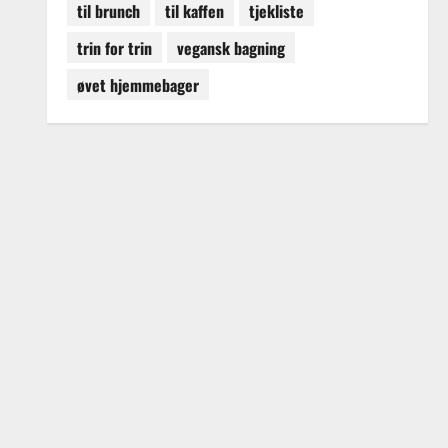
til brunch
til kaffen
tjekliste
trin for trin
vegansk bagning
øvet hjemmebager