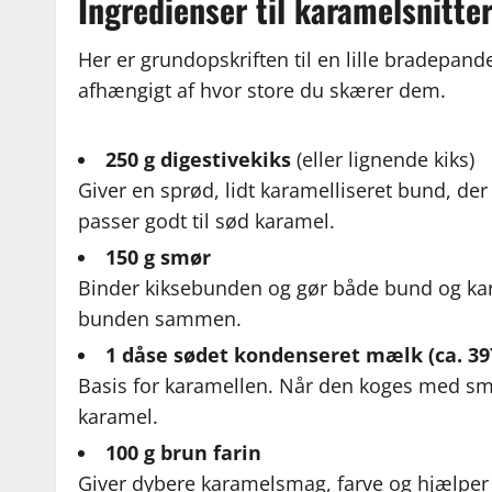
Ingredienser til karamelsnitte
Her er grundopskriften til en lille bradepande
afhængigt af hvor store du skærer dem.
250 g digestivekiks
(eller lignende kiks)
Giver en sprød, lidt karamelliseret bund, d
passer godt til sød karamel.
150 g smør
Binder kiksebunden og gør både bund og kar
bunden sammen.
1 dåse sødet kondenseret mælk (ca. 39
Basis for karamellen. Når den koges med smør
karamel.
100 g brun farin
Giver dybere karamelsmag, farve og hjælper 