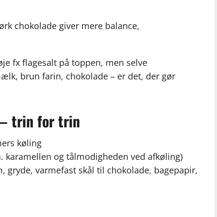
ørk chokolade giver mere balance,
føje fx flagesalt på toppen, men selve
lk, brun farin, chokolade – er det, der gør
 trin for trin
mers køling
. karamellen og tålmodigheden ved afkøling)
, gryde, varmefast skål til chokolade, bagepapir,