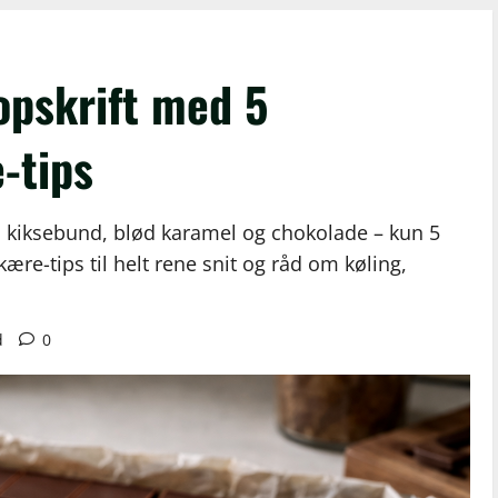
opskrift med 5
-tips
 kiksebund, blød karamel og chokolade – kun 5
kære-tips til helt rene snit og råd om køling,
d
0