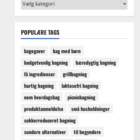
Opskriftskategorier
POPULÆRE TAGS
bagegaver
bag med børn
budgetvenlig bagning
bæredygtig bagning
få ingredienser
grillbagning
hurtig bagning
laktosefri bagning
nem hverdagsbag
picnicbagning
produktanmeldelse
små husholdninger
sukkerreduceret bagning
sundere alternativer
til begyndere