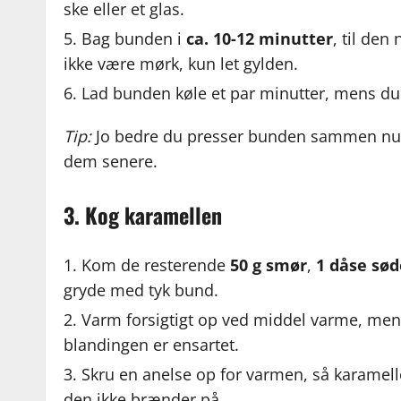
ske eller et glas.
Bag bunden i
ca. 10-12 minutter
, til den
ikke være mørk, kun let gylden.
Lad bunden køle et par minutter, mens du 
Tip:
Jo bedre du presser bunden sammen nu, 
dem senere.
3. Kog karamellen
Kom de resterende
50 g smør
,
1 dåse sø
gryde med tyk bund.
Varm forsigtigt op ved middel varme, mens 
blandingen er ensartet.
Skru en anelse op for varmen, så karame
den ikke brænder på.