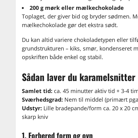
200 g mørk eller mælkechokolade
Toplaget, der giver bid og bryder sødmen. M
mælkechokolade gør det ekstra sødt.
Du kan altid variere chokoladetypen eller til
grundstrukturen – kiks, smør, kondenseret mæ
opskriften både enkel og stabil.
Sådan laver du karamelsnitter –
Samlet tid:
ca. 45 minutter aktiv tid + 3-4 ti
Sværhedsgrad:
Nem til middel (primært pga
Udstyr:
Lille bradepande/form ca. 20 x 20 cm
skarp kniv
1. Forbered form og ovn