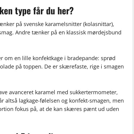
lken type får du her?
ænker på svenske karamelsnitter (kolasnittar),
smag. Andre tænker på en klassisk mørdejsbund
er om en lille konfektkage i bradepande: sprød
kolade på toppen. De er skærefaste, rige i smagen
l lave avanceret karamel med sukkertermometer,
år altså lagkage-følelsen og konfekt-smagen, men
rtion fokus på, at de kan skæres pænt ud uden