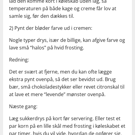
lad den komme kort i køleskab uden låg, så
temperaturen på både kage og creme får lov at
samle sig, før den dækkes til.
2) Pynt der bløder farve ud i cremen:
Nogle typer drys, især de billige, kan afgive farve og
lave små “halos” på hvid frosting.
Redning:
Det er svært at fjerne, men du kan ofte lægge
ekstra pynt ovenpå, så det ser bevidst ud. Brug
bær, små chokoladestykker eller revet citronskal til
at lave et mere “levende” mønster ovenpå.
Næste gang:
Læg sukkerdrys på kort før servering. Eller test et
par korn på en lille skål med frosting i køleskabet et
par timer, hvis du vil vide, hvordan de opfører sig.