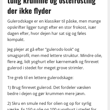
tung krumme og ostefrosting
der ikke flyder
Gulerodskage er en klassiker til påske, men mange
opskrifter ligger tungt efter en stor frokost, især
dagen efter, hvor dejen har sat sig og føles
kompakt.
Jeg plejer at gå efter “gulerods-look” og
smagsprofil, men med lettere struktur. Mindre olie,
flere æg, lidt yoghurt eller kærnemælk og finrevet
gulerod i stedet for meget grove strimler.
Tre greb til en lettere gulerodskage:
1) Brug finrevet gulerod. Det fordeler væsken
bedre i dejen og gør krummen mere jævn.
2) Skru en smule ned for olien og op for syrlig
væske. Fx 150 g olie og 100 g yoghurt i stedet for