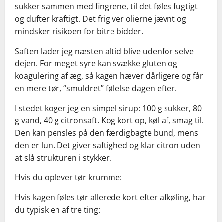
sukker sammen med fingrene, til det føles fugtigt
og dufter kraftigt. Det frigiver olierne jævnt og
mindsker risikoen for bitre bidder.
Saften lader jeg næsten altid blive udenfor selve
dejen. For meget syre kan svække gluten og
koagulering af æg, så kagen hæver dårligere og får
en mere tør, “smuldret” følelse dagen efter.
I stedet koger jeg en simpel sirup: 100 g sukker, 80
g vand, 40 g citronsaft. Kog kort op, køl af, smag til.
Den kan pensles på den færdigbagte bund, mens
den er lun. Det giver saftighed og klar citron uden
at slå strukturen i stykker.
Hvis du oplever tør krumme:
Hvis kagen føles tør allerede kort efter afkøling, har
du typisk en af tre ting: