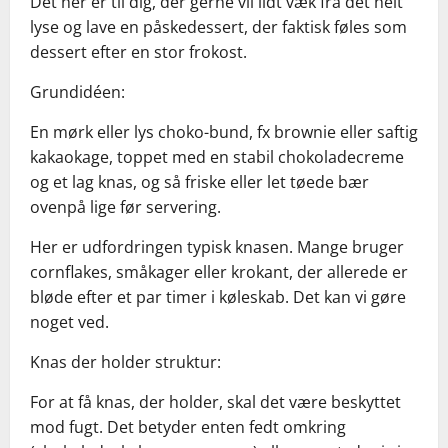
Det her er til dig, der gerne vil lidt væk fra det helt
lyse og lave en påskedessert, der faktisk føles som
dessert efter en stor frokost.
Grundidéen:
En mørk eller lys choko-bund, fx brownie eller saftig
kakaokage, toppet med en stabil chokoladecreme
og et lag knas, og så friske eller let tøede bær
ovenpå lige før servering.
Her er udfordringen typisk knasen. Mange bruger
cornflakes, småkager eller krokant, der allerede er
bløde efter et par timer i køleskab. Det kan vi gøre
noget ved.
Knas der holder struktur:
For at få knas, der holder, skal det være beskyttet
mod fugt. Det betyder enten fedt omkring