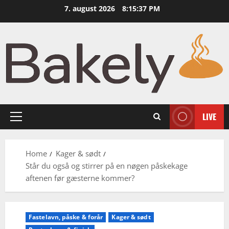
Skip
7. august 2026
8:15:38 PM
to
content
LIVE
Primary
Menu
Home
Kager & sødt
Står du også og stirrer på en nøgen påskekage
aftenen før gæsterne kommer?
Fastelavn, påske & forår
Kager & sødt