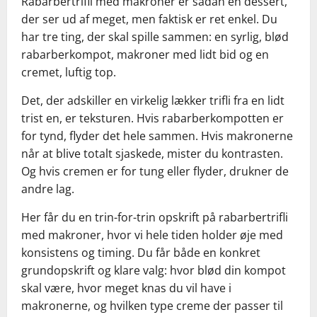
Rabarbertrifli med makroner er sådan en dessert,
der ser ud af meget, men faktisk er ret enkel. Du
har tre ting, der skal spille sammen: en syrlig, blød
rabarberkompot, makroner med lidt bid og en
cremet, luftig top.
Det, der adskiller en virkelig lækker trifli fra en lidt
trist en, er teksturen. Hvis rabarberkompotten er
for tynd, flyder det hele sammen. Hvis makronerne
når at blive totalt sjaskede, mister du kontrasten.
Og hvis cremen er for tung eller flyder, drukner de
andre lag.
Her får du en trin-for-trin opskrift på rabarbertrifli
med makroner, hvor vi hele tiden holder øje med
konsistens og timing. Du får både en konkret
grundopskrift og klare valg: hvor blød din kompot
skal være, hvor meget knas du vil have i
makronerne, og hvilken type creme der passer til