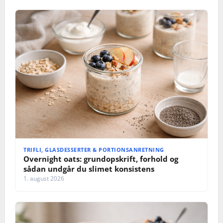
i
o
n
TRIFLI, GLASDESSERTER & PORTIONSANRETNING
Overnight oats: grundopskrift, forhold og
sådan undgår du slimet konsistens
1. august 2026