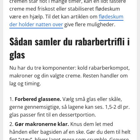
cremen står flot i mange timer, kan en lidt fastere
creme med friskost eller stabiliseret flødeskum
være en hjælp. Til det kan artiklen om
flødeskum
der holder natten over
give flere muligheder.
Sådan samler du rabarbertrifli i
glas
Nu har du tre komponenter: kold rabarberkompot,
makroner og din valgte creme. Resten handler om
lag og timing.
Forbered glassene.
Vælg små glas eller skåle,
gerne gennemsigtige, så lagene kan ses. 1,5-2 dl pr.
glas passer fint til en dessertportion.
Gør makronerne klar.
Knus dem let med
hånden eller bagsiden af en ske. Gør du dem til helt
fint “støv”, bliver laget mere som crumble. Grovere