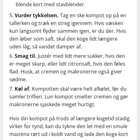
blende kort med stavblender.
Vurder tykkelsen.
Tag en ske kompot op på en
tallerken og træk en streg igennem. Hvis væsken
kun langsomt flyder sammen igen, er du der. Hvis
den løber som saft, skal den koge lidt længere
uden låg, så vandet damper af.
Smag til.
Justér med lidt mere sukker, hvis den
er meget skarp, eller lidt citronsaft, hvis den føles
flad. Husk, at cremen og makronerne også giver
sødme.
Køl af.
Kompotten skal være helt afkølet, før du
samler triflien. Lun kompot smelter cremen og gør
makronerne sjaskede meget hurtigt.
Hvis din kompot på trods af længere kogetid stadig
virker for tynd, kan du tykne den let med en smule
maizena rørt ud i koldt vand og lade den koge kort