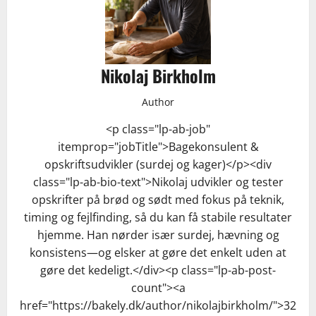
Nikolaj Birkholm
Author
<p class="lp-ab-job"
itemprop="jobTitle">Bagekonsulent &
opskriftsudvikler (surdej og kager)</p><div
class="lp-ab-bio-text">Nikolaj udvikler og tester
opskrifter på brød og sødt med fokus på teknik,
timing og fejlfinding, så du kan få stabile resultater
hjemme. Han nørder især surdej, hævning og
konsistens—og elsker at gøre det enkelt uden at
gøre det kedeligt.</div><p class="lp-ab-post-
count"><a
href="https://bakely.dk/author/nikolajbirkholm/">32