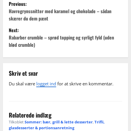
P
eller knuste havre- eller kokoskager i stedet. Tjek at
Previous:
tynd. Kog så kompotten lidt længere for at få væsken
købte makroner er uden æg, eller brug ristede nødder
o
Havregrynssnitter med karamel og chokolade – sådan
reduceret, og smag til med ekstra sukker eller
og granola som alternativ.
skærer du dem pænt
citronskal hvis syrligheden ændrer sig.
s
Next:
t
Rabarber crumble – sprød topping og syrligt fyld (uden
blød crumble)
n
a
v
Skriv et svar
Du skal være
logget ind
for at skrive en kommentar.
i
g
a
Relaterede indlæg
t
Tilkoblet
Sommer: bær, grill & lette desserter
,
Trifli,
glasdesserter & portionsanretning