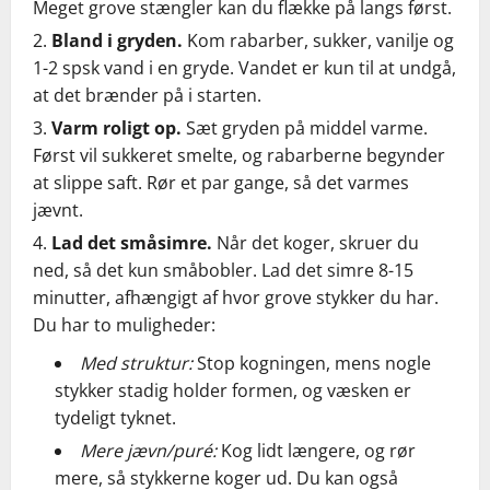
Meget grove stængler kan du flække på langs først.
Bland i gryden.
Kom rabarber, sukker, vanilje og
1-2 spsk vand i en gryde. Vandet er kun til at undgå,
at det brænder på i starten.
Varm roligt op.
Sæt gryden på middel varme.
Først vil sukkeret smelte, og rabarberne begynder
at slippe saft. Rør et par gange, så det varmes
jævnt.
Lad det småsimre.
Når det koger, skruer du
ned, så det kun småbobler. Lad det simre 8-15
minutter, afhængigt af hvor grove stykker du har.
Du har to muligheder:
Med struktur:
Stop kogningen, mens nogle
stykker stadig holder formen, og væsken er
tydeligt tyknet.
Mere jævn/puré:
Kog lidt længere, og rør
mere, så stykkerne koger ud. Du kan også