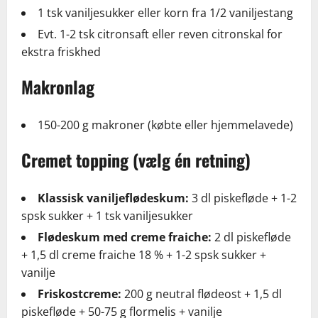
1 tsk vaniljesukker eller korn fra 1/2 vaniljestang
Evt. 1-2 tsk citronsaft eller reven citronskal for
ekstra friskhed
Makronlag
150-200 g makroner (købte eller hjemmelavede)
Cremet topping (vælg én retning)
Klassisk vaniljeflødeskum:
3 dl piskefløde + 1-2
spsk sukker + 1 tsk vaniljesukker
Flødeskum med creme fraiche:
2 dl piskefløde
+ 1,5 dl creme fraiche 18 % + 1-2 spsk sukker +
vanilje
Friskostcreme:
200 g neutral flødeost + 1,5 dl
piskefløde + 50-75 g flormelis + vanilje