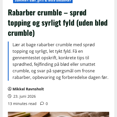
Sommer: bær, grill & lette desserter
Rabarber crumble – sprød
topping og syrligt fyld (uden blød
crumble)
Lær at bage rabarber crumble med sprød
topping og syrligt, let tykt fyld. Få en
gennemtestet opskrift, konkrete tips til
sprødhed, fejlfinding på blød eller smattet
crumble, og svar på spørgsmål om frosne
rabarber, opbevaring og forberedelse dagen før.
Mikkel Ravnsholt
23. juni 2026
13 minutes read
0