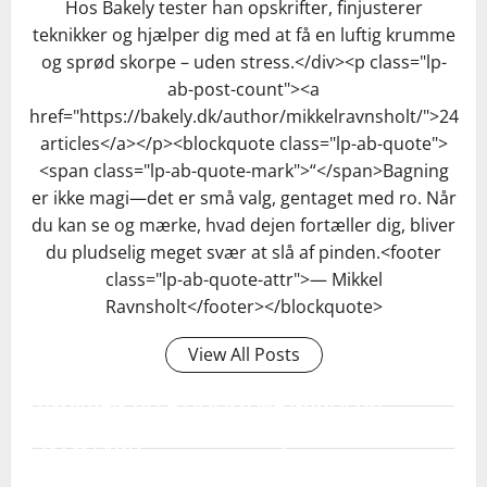
Hos Bakely tester han opskrifter, finjusterer
teknikker og hjælper dig med at få en luftig krumme
og sprød skorpe – uden stress.</div><p class="lp-
ab-post-count"><a
href="https://bakely.dk/author/mikkelravnsholt/">24
articles</a></p><blockquote class="lp-ab-quote">
<span class="lp-ab-quote-mark">“</span>Bagning
er ikke magi—det er små valg, gentaget med ro. Når
du kan se og mærke, hvad dejen fortæller dig, bliver
du pludselig meget svær at slå af pinden.<footer
class="lp-ab-quote-attr">— Mikkel
Ravnsholt</footer></blockquote>
View All Posts
HVORDAN TILPASSER JEG MÆNGDER OG
BAGETID TIL ET ANDET FAD (FX ET RUNDT
24 CM FAD)?
KAN JEG FRYSE CRUMBLE - BÅDE UBAGT OG
Regn ud efter fladeareal: opskriften er til ca. 20x30 cm
FÆRDIGBAGT?