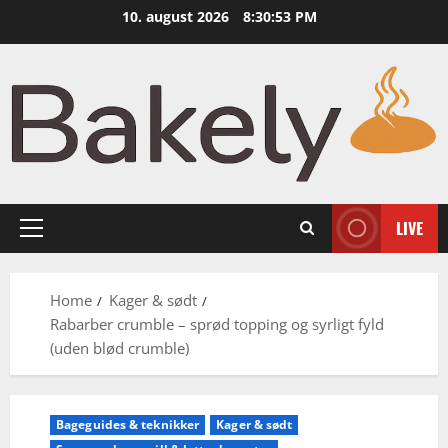
Skip
10. august 2026
8:30:54 PM
to
content
LIVE
Primary
Menu
Home
Kager & sødt
Rabarber crumble – sprød topping og syrligt fyld
(uden blød crumble)
Bageguides & teknikker
Kager & sødt