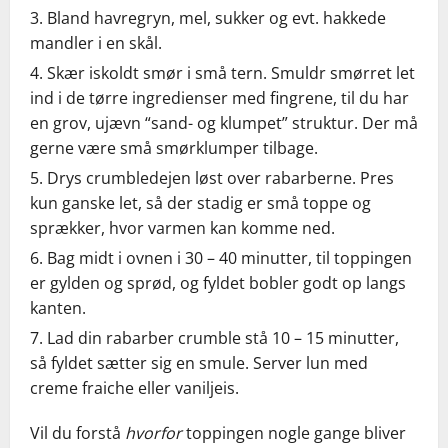
Bland havregryn, mel, sukker og evt. hakkede
mandler i en skål.
Skær iskoldt smør i små tern. Smuldr smørret let
ind i de tørre ingredienser med fingrene, til du har
en grov, ujævn “sand- og klumpet” struktur. Der må
gerne være små smørklumper tilbage.
Drys crumbledejen løst over rabarberne. Pres
kun ganske let, så der stadig er små toppe og
sprækker, hvor varmen kan komme ned.
Bag midt i ovnen i 30 – 40 minutter, til toppingen
er gylden og sprød, og fyldet bobler godt op langs
kanten.
Lad din rabarber crumble stå 10 – 15 minutter,
så fyldet sætter sig en smule. Server lun med
creme fraiche eller vaniljeis.
Vil du forstå
hvorfor
toppingen nogle gange bliver