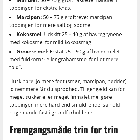
Mandler:
50 – 75 g grofthakkede mandler i
toppingen for ekstra knas.
Marcipan:
50 – 75 g groftrevet marcipan i
toppingen for mere saft og sødme.
Kokosmel:
Udskift 25 – 40 g af havregrynene
med kokosmel for mild kokossmag.
Grovere mel:
Erstat 25 – 50 g af hvedemelet
med fuldkorns- eller grahamsmel for lidt mere
“bid”.
Husk bare: Jo mere fedt (smør, marcipan, nødder),
jo nemmere får du sprødhed. Til gengæld kan for
meget sukker eller meget finmalet mel gøre
toppingen mere hård end smuldrende, så hold
nogenlunde fast i grundforholdene.
Fremgangsmåde trin for trin