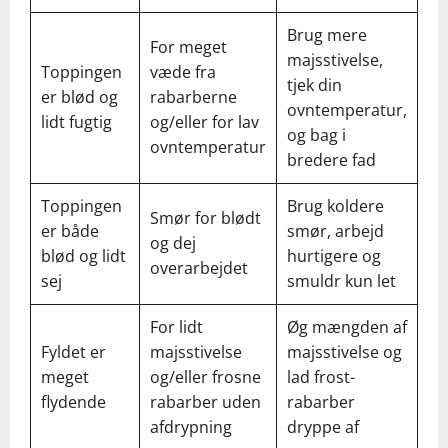
Brug mere
For meget
majsstivelse,
Toppingen
væde fra
tjek din
er blød og
rabarberne
ovntemperatur,
lidt fugtig
og/eller for lav
og bag i
ovntemperatur
bredere fad
Toppingen
Brug koldere
Smør for blødt
er både
smør, arbejd
og dej
blød og lidt
hurtigere og
overarbejdet
sej
smuldr kun let
For lidt
Øg mængden af
Fyldet er
majsstivelse
majsstivelse og
meget
og/eller frosne
lad frost-
flydende
rabarber uden
rabarber
afdrypning
dryppe af