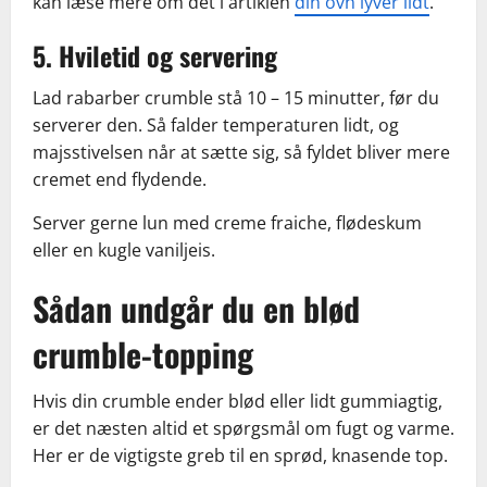
kan læse mere om det i artiklen
din ovn lyver lidt
.
5. Hviletid og servering
Lad rabarber crumble stå 10 – 15 minutter, før du
serverer den. Så falder temperaturen lidt, og
majsstivelsen når at sætte sig, så fyldet bliver mere
cremet end flydende.
Server gerne lun med creme fraiche, flødeskum
eller en kugle vaniljeis.
Sådan undgår du en blød
crumble-topping
Hvis din crumble ender blød eller lidt gummiagtig,
er det næsten altid et spørgsmål om fugt og varme.
Her er de vigtigste greb til en sprød, knasende top.