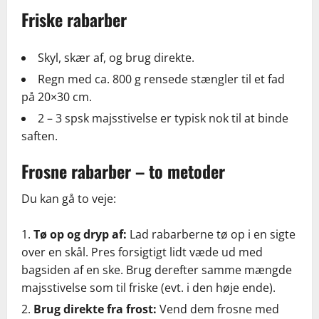
Friske rabarber
Skyl, skær af, og brug direkte.
Regn med ca. 800 g rensede stængler til et fad
på 20×30 cm.
2 – 3 spsk majsstivelse er typisk nok til at binde
saften.
Frosne rabarber – to metoder
Du kan gå to veje:
Tø op og dryp af:
Lad rabarberne tø op i en sigte
over en skål. Pres forsigtigt lidt væde ud med
bagsiden af en ske. Brug derefter samme mængde
majsstivelse som til friske (evt. i den høje ende).
Brug direkte fra frost:
Vend dem frosne med